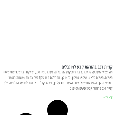
קניית רכב בהוראת קבע למוגבלים
מה מצריך לדעת על קניית רכב בהוראת קבע למוגבלים? בעת רכישת רכב, יש לקחת בחשבון שתי שיטות
תשלום: תשלום מלא או שימוש במימון. כך או כך, ההחלטה היא שלך! בעת בחירת אפשרות המימון
המתאימה לך, הקפד לחפש ולהשוות הצעות. יתר על כן, ודא שתקבל ריבית משתלמת על ההלוואה שלך.
קניית רכב בהוראת קבע אנשים מסוימים
קרא עוד »