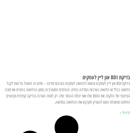
בדיקת BDI און ליין לעסקים
בדיקת BDI און ליין לעסקים וזכאות להלוואה לעסקים בערבות מדינה – מדוע זה חשוב? על מנת לקבל
הלוואה בכלל או הלוואה בערבות המדינה בפרט, הגורמים המעורבים במתן ההלוואה בוחנים את מצבו
הפיננסי של הלקוח, את הBDI שלו ואת יכולת ההחזר שלו. רק לאחר הערכה ובדיקה קפדנית מבצעים
החלטה מושכלת האם להעניק למבקש את ההלוואה במלואה,
קרא עוד »