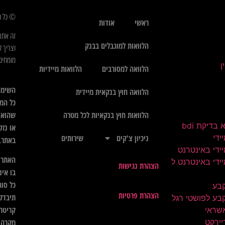
© כל הז
ראשי
אודות
זה אתר
הלוואות למוגבלים בבנק
וצריך ל
מומחים 
הלוואה למסורבים
הלוואות מיידיות
השימו
הלוואה חוץ בנקאית מיידית
כל המי
שהוא",
הלוואות חוץ בנקאיות לכל מטרה
בדיקת bdi
או נזק
ידי
ניכיון צ'קים
שירותים
באתר.
ידי באינטרנט
האתר א
ידי באינטרנט ל
הצהרת נגישות
בו אינ
כל סוג
קבע
הצהרת פרטיות
תיבדק 
בע לפושטי רגל
קריטרי
שראי
יירקט
מקרה ל