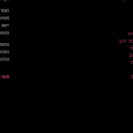
האתר א
משימו
יישא ב
כתוצא
ית
וד רכב
המשתמ
השימו
ם
ההלווא
תנאי 