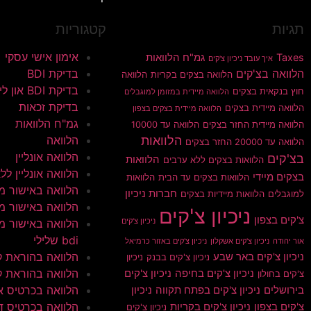
תגיות
קטגוריות
אימון אישי עסקי
Taxes
גמ"ח הלוואות
איך עובד ניכיון צ'קים
הלוואה בצ'קים
בדיקת BDI
הלוואה בצקים בקריות
הלוואה
בדיקת BDI און ליין
חוץ בנקאית בצקים
הלוואה מיידית במזומן למוגבלים
בדיקת זכאות
הלוואה מיידית בצקים
הלוואה מיידית בצקים בצפון
גמ"ח הלוואות
הלוואה מיידית החזר בצקים
הלוואה עד 10000
הלוואות
הלוואה
הלוואה עד 20000 החזר בצקים
הלוואה אונליין
בצ'קים
הלוואות
הלוואות בצקים ללא ערבים
הלוואה אונליין ללא 
בצקים מיידי
הלוואות בצקים עד הבית
הלוואות
הלוואה באישור מי
חברות ניכיון
למוגבלים
הלוואות מיידיות בצקים
הלוואה באישור מי
ניכיון צ'קים
צ'קים בצפון
ניכיון צ'קים
הלוואה באישור מי
bdi שלילי
אור יהודה
ניכיון צ'קים אשקלון
ניכיון צ'קים באזור כרמיאל
הלוואה בהוראת 
ניכיון צ'קים באר שבע
ניכיון צ'קים בבנק
ניכיון
הלוואה בהוראת ק
ניכיון צ'קים בחיפה
ניכיון צ'קים
צ'קים בחולון
הלוואה בכרטיס א
בירושלים
ניכיון צ'קים בפתח תקווה
ניכיון
הלוואה בכרטיס ד
צ'קים בצפון
ניכיון צ'קים בקריות
ניכיון צ'קים