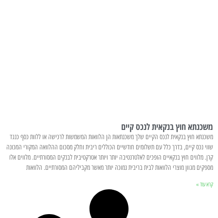
משכנתא חוץ בנקאית לנכס קיים
משכנתא חוץ בנקאית לנכס הקיים שלך משכנתאות הן הלוואות המשמשות לרכישה או ללוות כסף כנגד
שווי נכס קיים, בדרך כלל עם תשלומים חודשיים הכוללים ריבית וחלק מסכום ההלוואה המקורי המכונה
קרן. מלווים חוץ בנקאיים הופכים לאלטרנטיבה יותר ויותר אטרקטיבית לבנקים המסורתיים. מלווים אלו
מספקים מגוון מוצרי הלוואות לבית בריבית נמוכה יותר מאשר מקביליהם המסורתיים. הלוואות
קרא עוד »