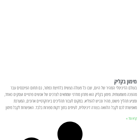
מימון בקליק
בעולם הדיגיטלי המהיר של היום, שבו כל פעולה נעשית בלחיצת כפתור, גם תחום הפיננסים עבר
מהפכה משמעותית. מימון בקליק הוא פתרון מודרני שמתאים לצרכים של אנשים פרטיים ועסקים כאחד,
ומציע תהליך פשוט, מהיר ונגיש להפליא. במקום לעבור תהליכים ביורוקרטיים ארוכים, המערכת
מאפשרת לכם לקבל הלוואה בצורה דיגיטלית, לעיתים בתוך דקות ספורות בלבד. האפשרות לקבל מימון
קרא עוד »