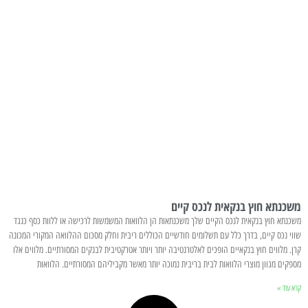
משכנתא חוץ בנקאית לנכס קיים
משכנתא חוץ בנקאית לנכס הקיים שלך משכנתאות הן הלוואות המשמשות לרכישה או ללוות כסף כנגד
שווי נכס קיים, בדרך כלל עם תשלומים חודשיים הכוללים ריבית וחלק מסכום ההלוואה המקורי המכונה
קרן. מלווים חוץ בנקאיים הופכים לאלטרנטיבה יותר ויותר אטרקטיבית לבנקים המסורתיים. מלווים אלו
מספקים מגוון מוצרי הלוואות לבית בריבית נמוכה יותר מאשר מקביליהם המסורתיים. הלוואות
קרא עוד »