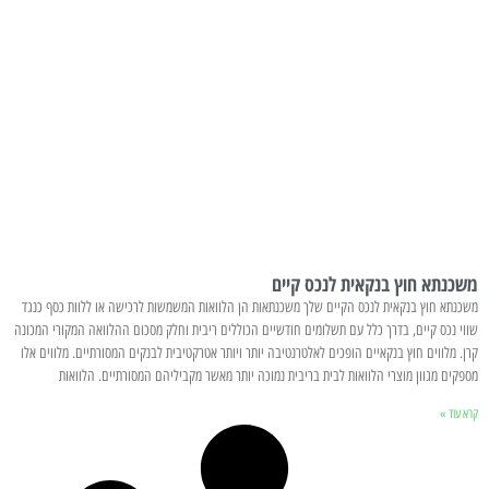
משכנתא חוץ בנקאית לנכס קיים
משכנתא חוץ בנקאית לנכס הקיים שלך משכנתאות הן הלוואות המשמשות לרכישה או ללוות כסף כנגד
שווי נכס קיים, בדרך כלל עם תשלומים חודשיים הכוללים ריבית וחלק מסכום ההלוואה המקורי המכונה
קרן. מלווים חוץ בנקאיים הופכים לאלטרנטיבה יותר ויותר אטרקטיבית לבנקים המסורתיים. מלווים אלו
מספקים מגוון מוצרי הלוואות לבית בריבית נמוכה יותר מאשר מקביליהם המסורתיים. הלוואות
קרא עוד »