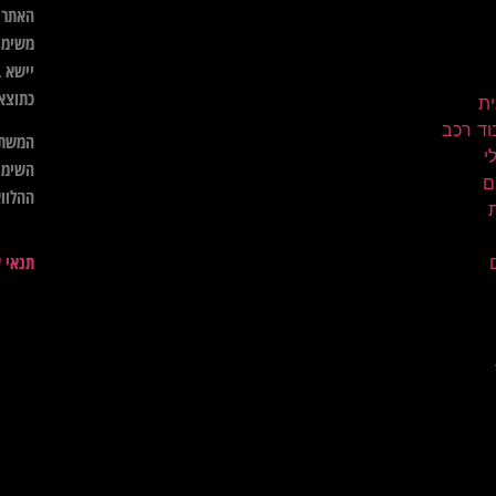
האתר א
משימו
יישא ב
כתוצא
ית
וד רכב
המשתמ
השימו
ם
ההלווא
תנאי 