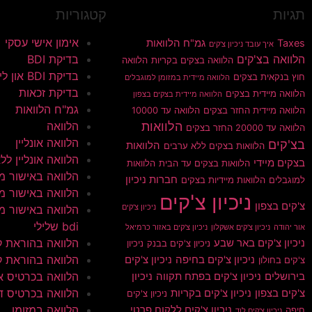
תגיות
קטגוריות
אימון אישי עסקי
Taxes
גמ"ח הלוואות
איך עובד ניכיון צ'קים
הלוואה בצ'קים
בדיקת BDI
הלוואה בצקים בקריות
הלוואה
בדיקת BDI און ליין
חוץ בנקאית בצקים
הלוואה מיידית במזומן למוגבלים
בדיקת זכאות
הלוואה מיידית בצקים
הלוואה מיידית בצקים בצפון
גמ"ח הלוואות
הלוואה מיידית החזר בצקים
הלוואה עד 10000
הלוואות
הלוואה
הלוואה עד 20000 החזר בצקים
הלוואה אונליין
בצ'קים
הלוואות
הלוואות בצקים ללא ערבים
הלוואה אונליין ללא 
בצקים מיידי
הלוואות בצקים עד הבית
הלוואות
הלוואה באישור מי
חברות ניכיון
למוגבלים
הלוואות מיידיות בצקים
הלוואה באישור מי
ניכיון צ'קים
צ'קים בצפון
ניכיון צ'קים
הלוואה באישור מי
bdi שלילי
אור יהודה
ניכיון צ'קים אשקלון
ניכיון צ'קים באזור כרמיאל
הלוואה בהוראת 
ניכיון צ'קים באר שבע
ניכיון צ'קים בבנק
ניכיון
הלוואה בהוראת ק
ניכיון צ'קים בחיפה
ניכיון צ'קים
צ'קים בחולון
הלוואה בכרטיס א
בירושלים
ניכיון צ'קים בפתח תקווה
ניכיון
הלוואה בכרטיס ד
צ'קים בצפון
ניכיון צ'קים בקריות
ניכיון צ'קים
הלוואה במזומן
ניכיון צ'קים ללקוח פרטי
חיפה
ניכיון צ'קים לוד