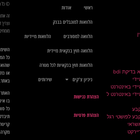
© כל הז
ראשי
אודות
זה אתר
הלוואות למוגבלים בבנק
וצריך ל
מומחים 
הלוואה למסורבים
הלוואות מיידיות
השימו
הלוואה חוץ בנקאית מיידית
כל המי
שהוא",
הלוואות חוץ בנקאיות לכל מטרה
בדיקת bdi
או נזק
ידי
ניכיון צ'קים
שירותים
באתר.
ידי באינטרנט
האתר א
ידי באינטרנט ל
הצהרת נגישות
בו אינ
כל סוג
קבע
הצהרת פרטיות
תיבדק 
בע לפושטי רגל
קריטרי
שראי
יירקט
מקרה ל