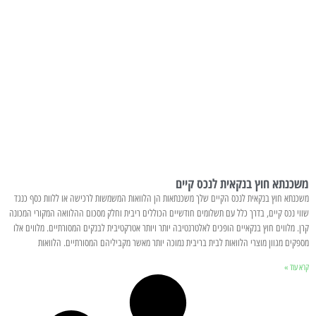
משכנתא חוץ בנקאית לנכס קיים
משכנתא חוץ בנקאית לנכס הקיים שלך משכנתאות הן הלוואות המשמשות לרכישה או ללוות כסף כנגד
שווי נכס קיים, בדרך כלל עם תשלומים חודשיים הכוללים ריבית וחלק מסכום ההלוואה המקורי המכונה
קרן. מלווים חוץ בנקאיים הופכים לאלטרנטיבה יותר ויותר אטרקטיבית לבנקים המסורתיים. מלווים אלו
מספקים מגוון מוצרי הלוואות לבית בריבית נמוכה יותר מאשר מקביליהם המסורתיים. הלוואות
קרא עוד »