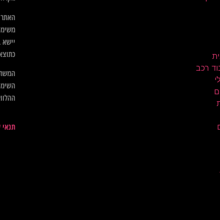
האתר א
משימו
יישא ב
כתוצא
ית
וד רכב
המשתמ
השימו
ם
ההלווא
תנאי 