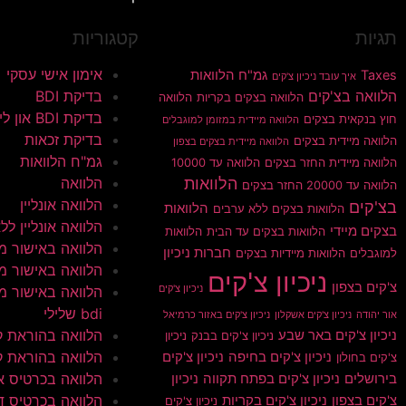
תגיות
קטגוריות
אימון אישי עסקי
Taxes
גמ"ח הלוואות
איך עובד ניכיון צ'קים
הלוואה בצ'קים
בדיקת BDI
הלוואה בצקים בקריות
הלוואה
בדיקת BDI און ליין
חוץ בנקאית בצקים
הלוואה מיידית במזומן למוגבלים
בדיקת זכאות
הלוואה מיידית בצקים
הלוואה מיידית בצקים בצפון
גמ"ח הלוואות
הלוואה מיידית החזר בצקים
הלוואה עד 10000
הלוואות
הלוואה
הלוואה עד 20000 החזר בצקים
הלוואה אונליין
בצ'קים
הלוואות
הלוואות בצקים ללא ערבים
הלוואה אונליין ללא 
בצקים מיידי
הלוואות בצקים עד הבית
הלוואות
הלוואה באישור מי
חברות ניכיון
למוגבלים
הלוואות מיידיות בצקים
הלוואה באישור מי
ניכיון צ'קים
צ'קים בצפון
ניכיון צ'קים
הלוואה באישור מי
bdi שלילי
אור יהודה
ניכיון צ'קים אשקלון
ניכיון צ'קים באזור כרמיאל
הלוואה בהוראת 
ניכיון צ'קים באר שבע
ניכיון צ'קים בבנק
ניכיון
הלוואה בהוראת ק
ניכיון צ'קים בחיפה
ניכיון צ'קים
צ'קים בחולון
הלוואה בכרטיס א
בירושלים
ניכיון צ'קים בפתח תקווה
ניכיון
הלוואה בכרטיס ד
צ'קים בצפון
ניכיון צ'קים בקריות
ניכיון צ'קים