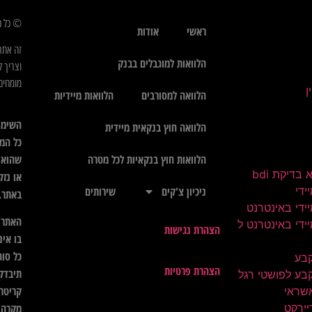
© כל הז
ראשי
אודות
זה אתר
הלוואות למוגבלים בבנק
וצריך ל
מומחים 
הלוואה למסורבים
הלוואות מיידיות
השימו
הלוואה חוץ בנקאית מיידית
כל המי
שהוא",
הלוואות חוץ בנקאיות לכל מטרה
בדיקת bdi
או נזק
ידי
ניכיון צ'קים
שירותים
באתר.
ידי באינטרנט
האתר א
ידי באינטרנט ל
הצהרת נגישות
בו אינ
כל סוג
קבע
הצהרת פרטיות
תיבדק 
בע לפושטי רגל
קריטרי
שראי
יירקט
מקרה ל