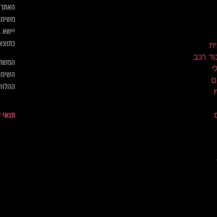
האתר א
משימו
יישא ב
כתוצא
ית
וד רכב
המשתמ
השימו
ם
ההלווא
תנאי 