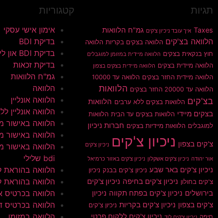
תגיות
קטגוריות
אימון אישי עסקי
Taxes
גמ"ח הלוואות
איך עובד ניכיון צ'קים
הלוואה בצ'קים
בדיקת BDI
הלוואה בצקים בקריות
הלוואה
בדיקת BDI און ליין
חוץ בנקאית בצקים
הלוואה מיידית במזומן למוגבלים
בדיקת זכאות
הלוואה מיידית בצקים
הלוואה מיידית בצקים בצפון
גמ"ח הלוואות
הלוואה מיידית החזר בצקים
הלוואה עד 10000
הלוואות
הלוואה
הלוואה עד 20000 החזר בצקים
הלוואה אונליין
בצ'קים
הלוואות
הלוואות בצקים ללא ערבים
הלוואה אונליין ללא 
בצקים מיידי
הלוואות בצקים עד הבית
הלוואות
הלוואה באישור מי
חברות ניכיון
למוגבלים
הלוואות מיידיות בצקים
הלוואה באישור מי
ניכיון צ'קים
צ'קים בצפון
ניכיון צ'קים
הלוואה באישור מי
bdi שלילי
אור יהודה
ניכיון צ'קים אשקלון
ניכיון צ'קים באזור כרמיאל
הלוואה בהוראת 
ניכיון צ'קים באר שבע
ניכיון צ'קים בבנק
ניכיון
הלוואה בהוראת ק
ניכיון צ'קים בחיפה
ניכיון צ'קים
צ'קים בחולון
הלוואה בכרטיס א
בירושלים
ניכיון צ'קים בפתח תקווה
ניכיון
הלוואה בכרטיס ד
צ'קים בצפון
ניכיון צ'קים בקריות
ניכיון צ'קים
הלוואה במזומן
ניכיון צ'קים ללקוח פרטי
חיפה
ניכיון צ'קים לוד