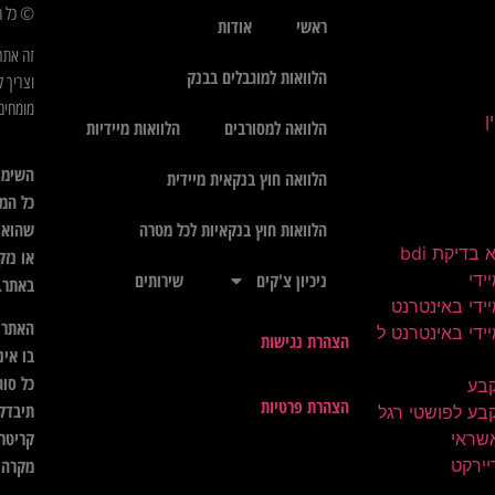
© כל הז
ראשי
אודות
זה אתר
הלוואות למוגבלים בבנק
וצריך ל
מומחים 
הלוואה למסורבים
הלוואות מיידיות
השימו
הלוואה חוץ בנקאית מיידית
כל המי
שהוא",
הלוואות חוץ בנקאיות לכל מטרה
בדיקת bdi
או נזק
ידי
ניכיון צ'קים
שירותים
באתר.
ידי באינטרנט
האתר א
ידי באינטרנט ל
הצהרת נגישות
בו אינ
כל סוג
קבע
הצהרת פרטיות
תיבדק 
בע לפושטי רגל
קריטרי
שראי
יירקט
מקרה ל