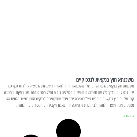
משכנתא חוץ בנקאית לנכס קיים
משכנתא חוץ בנקאית לנכס הקיים שלך משכנתאות הן הלוואות המשמשות לרכישה או ללוות כסף כנגד
שווי נכס קיים, בדרך כלל עם תשלומים חודשיים הכוללים ריבית וחלק מסכום ההלוואה המקורי המכונה
קרן. מלווים חוץ בנקאיים הופכים לאלטרנטיבה יותר ויותר אטרקטיבית לבנקים המסורתיים. מלווים אלו
מספקים מגוון מוצרי הלוואות לבית בריבית נמוכה יותר מאשר מקביליהם המסורתיים. הלוואות
קרא עוד »