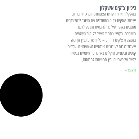
ניכיון צ'קים אשקלון
באשקלון, אחת הערים הצומחות והמרכזיות בדרום
ישראל, עסקים רבים מתמודדים עם הצורך לנהל תזרים
מזומנים באופן יעיל כדי להבטיח את פעילותם
השוטפת. הקושי מתחיל כאשר לקוחות משלמים
באמצעות צ'קים דחויים – כלי תשלום נפוץ אך כזה
שעלול לגרום לעיכובים פיננסיים משמעותיים. עסקים
קטנים ובינוניים נתקלים באתגרים יומיומיים בניסיון
לגשר על פערי זמן בין ההוצאות להכנסות,
קרא עוד »