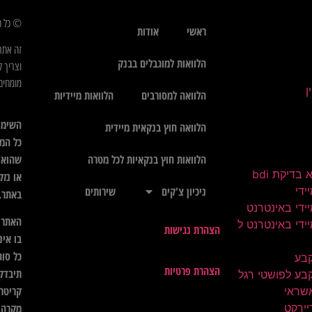
© כל הז
ראשי
אודות
זה אתר
הלוואות למוגבלים בבנק
וצריך ל
מומחים 
הלוואה למסורבים
הלוואות מיידיות
השימו
הלוואה חוץ בנקאית מיידית
כל המי
שהוא",
הלוואות חוץ בנקאיות לכל מטרה
בדיקת bdi
או נזק
ידי
ניכיון צ'קים
שירותים
באתר.
ידי באינטרנט
האתר א
ידי באינטרנט ל
הצהרת נגישות
בו אינ
כל סוג
קבע
הצהרת פרטיות
תיבדק 
בע לפושטי רגל
קריטרי
שראי
יירקט
מקרה ל