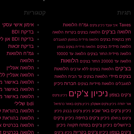
תגיות
קטגוריות
אימון אישי עסקי
Taxes
גמ"ח הלוואות
איך עובד ניכיון צ'קים
הלוואה בצ'קים
בדיקת BDI
הלוואה בצקים בקריות
הלוואה
בדיקת BDI און ליין
חוץ בנקאית בצקים
הלוואה מיידית במזומן למוגבלים
בדיקת זכאות
הלוואה מיידית בצקים
הלוואה מיידית בצקים בצפון
גמ"ח הלוואות
הלוואה מיידית החזר בצקים
הלוואה עד 10000
הלוואות
הלוואה
הלוואה עד 20000 החזר בצקים
הלוואה אונליין
בצ'קים
הלוואות
הלוואות בצקים ללא ערבים
הלוואה אונליין ללא 
בצקים מיידי
הלוואות בצקים עד הבית
הלוואות
הלוואה באישור מי
חברות ניכיון
למוגבלים
הלוואות מיידיות בצקים
הלוואה באישור מי
ניכיון צ'קים
צ'קים בצפון
ניכיון צ'קים
הלוואה באישור מי
bdi שלילי
אור יהודה
ניכיון צ'קים אשקלון
ניכיון צ'קים באזור כרמיאל
הלוואה בהוראת 
ניכיון צ'קים באר שבע
ניכיון צ'קים בבנק
ניכיון
הלוואה בהוראת ק
ניכיון צ'קים בחיפה
ניכיון צ'קים
צ'קים בחולון
הלוואה בכרטיס א
בירושלים
ניכיון צ'קים בפתח תקווה
ניכיון
הלוואה בכרטיס ד
צ'קים בצפון
ניכיון צ'קים בקריות
ניכיון צ'קים