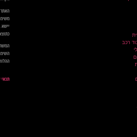
האתר א
משימו
יישא ב
כתוצא
ית
וד רכב
המשתמ
השימו
ם
ההלווא
תנאי 