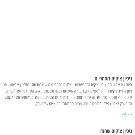
ניכיון צ'קים מסחריים
היתרונות של שירותי ניכיון צ'קים מסחריים ניכיון צ'קים מסחריים הוא שירות חוקי לחלוטין שבאמצעותו
ניתן להמיר צ'קים דחויים לכסף מזומן, בתמורה לתשלום עמלה מוסכמת מראש. השירות מיועד לעסקים
שונים והוא מבטיח שורה ארוכה של יתרונות: א. הגדלת תזרים המזומנים – תזרים מזומנים אמור לשמש
את העסק לצרכי גדילה. התזרים מושפע מרמת ההכנסות וההוצאות של העסק,
קרא עוד »
ניכיון צ'קים שחזרו