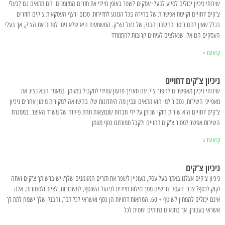
שירותי ניכיון יכולים לסייע לבעלי עסקים לשפר באופן מיידי את תזרים המזומנים. הם מתאים גם לבעלי
צ'קים דחויים וקיימת אפשרות של בחירה בכל הנוגע לתדירות, סכום ורצף העסקאות צ'קים חוזרים
בגלל שאין להם כיסוי בחשבון הבנק של בעל הצ'ק. המשמעות היא שלא ניתן לפדות את הצ'ק, אך בעלי
העסקים הם אלו שנאלצים לעיתים קרובות להתמודד
קרא עוד »
ניכיון צ'קים דחויים
שירותי ניכיון מאפשרים להפוך צ'ק עם תאריך פרעון עתידי לתקבול במזומן. במאמר הבא נציג את
מאפייני השירות, נסביר למי הוא מתאים ונבין מה היתרונות שלו בהשוואה למקורות מימון אחרים ניכיון
צ'קים דחויים הוא שירות חוקי שניתן על ידי חברות שנמצאות תחת פיקוח של משרד האוצר. במסגרת
השירות אפשר למסור צ'קים דחויים ולקבל תמורתם כסף מזומן
קרא עוד »
ניכיון צ'קים
ניכיון צ'קים אצלנו באתר בעל עסק, מעוניין לשפר את תזרים המזומנים שלך? יש ברשותך צ'קים ואתה
זקוק לכסף? צרכי העסק דורשים ממך נזילות מיידית לניהול השוטף, למשכורות, לציוד ולסחורות. אלה
אינם יכולים להמתין לשוטף + 60. המחאות דחויות הן כסף ואשראי לכל דבר, והבנק שלך ישמח לתת לך
אשראי בעבורן, אך בתנאים נחותים יחסית לכל