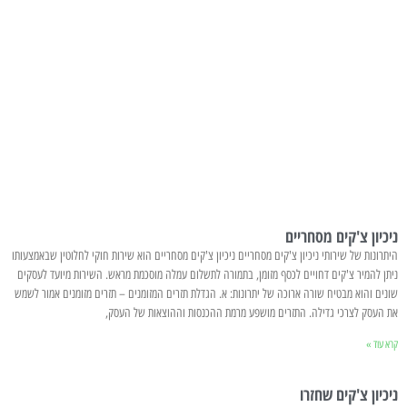
ניכיון צ'קים מסחריים
היתרונות של שירותי ניכיון צ'קים מסחריים ניכיון צ'קים מסחריים הוא שירות חוקי לחלוטין שבאמצעותו
ניתן להמיר צ'קים דחויים לכסף מזומן, בתמורה לתשלום עמלה מוסכמת מראש. השירות מיועד לעסקים
שונים והוא מבטיח שורה ארוכה של יתרונות: א. הגדלת תזרים המזומנים – תזרים מזומנים אמור לשמש
את העסק לצרכי גדילה. התזרים מושפע מרמת ההכנסות וההוצאות של העסק,
קרא עוד »
ניכיון צ'קים שחזרו