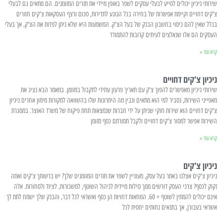
שירותי ניכיון יכולים לסייע לבעלי עסקים לשפר באופן מיידי את תזרים המזומנים. הם מתאים גם לבעלי
צ'קים דחויים וקיימת אפשרות של בחירה בכל הנוגע לתדירות, סכום ורצף העסקאות צ'קים חוזרים
בגלל שאין להם כיסוי בחשבון הבנק של בעל הצ'ק. המשמעות היא שלא ניתן לפדות את הצ'ק, אך בעלי
העסקים הם אלו שנאלצים לעיתים קרובות להתמודד
קרא עוד »
ניכיון צ'קים דחויים
שירותי ניכיון מאפשרים להפוך צ'ק עם תאריך פרעון עתידי לתקבול במזומן. במאמר הבא נציג את
מאפייני השירות, נסביר למי הוא מתאים ונבין מה היתרונות שלו בהשוואה למקורות מימון אחרים ניכיון
צ'קים דחויים הוא שירות חוקי שניתן על ידי חברות שנמצאות תחת פיקוח של משרד האוצר. במסגרת
השירות אפשר למסור צ'קים דחויים ולקבל תמורתם כסף מזומן
קרא עוד »
ניכיון צ'קים
ניכיון צ'קים אצלנו באתר בעל עסק, מעוניין לשפר את תזרים המזומנים שלך? יש ברשותך צ'קים ואתה
זקוק לכסף? צרכי העסק דורשים ממך נזילות מיידית לניהול השוטף, למשכורות, לציוד ולסחורות. אלה
אינם יכולים להמתין לשוטף + 60. המחאות דחויות הן כסף ואשראי לכל דבר, והבנק שלך ישמח לתת לך
אשראי בעבורן, אך בתנאים נחותים יחסית לכל