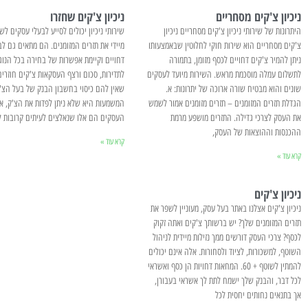
ניכיון צ'קים מסחריים
ניכיון צ'קים שחזרו
היתרונות של שירותי ניכיון צ'קים מסחריים ניכיון
שירותי ניכיון יכולים לסייע לבעלי עסקים לש
צ'קים מסחריים הוא שירות חוקי לחלוטין שבאמצעותו
מיידי את תזרים המזומנים. הם מתאים גם לב
ניתן להמיר צ'קים דחויים לכסף מזומן, בתמורה
דחויים וקיימת אפשרות של בחירה בכל הנוג
לתשלום עמלה מוסכמת מראש. השירות מיועד לעסקים
לתדירות, סכום ורצף העסקאות צ'קים חוזרים
שונים והוא מבטיח שורה ארוכה של יתרונות: א.
שאין להם כיסוי בחשבון הבנק של בעל הצ'ק
הגדלת תזרים המזומנים – תזרים מזומנים אמור לשמש
המשמעות היא שלא ניתן לפדות את הצ'ק, אך
את העסק לצרכי גדילה. התזרים מושפע מרמת
העסקים הם אלו שנאלצים לעיתים קרובות ל
ההכנסות וההוצאות של העסק,
קרא עוד »
קרא עוד »
ניכיון צ'קים
ניכיון צ'קים אצלנו באתר בעל עסק, מעוניין לשפר את
תזרים המזומנים שלך? יש ברשותך צ'קים ואתה זקוק
לכסף? צרכי העסק דורשים ממך נזילות מיידית לניהול
השוטף, למשכורות, לציוד ולסחורות. אלה אינם יכולים
להמתין לשוטף + 60. המחאות דחויות הן כסף ואשראי
לכל דבר, והבנק שלך ישמח לתת לך אשראי בעבורן,
אך בתנאים נחותים יחסית לכל