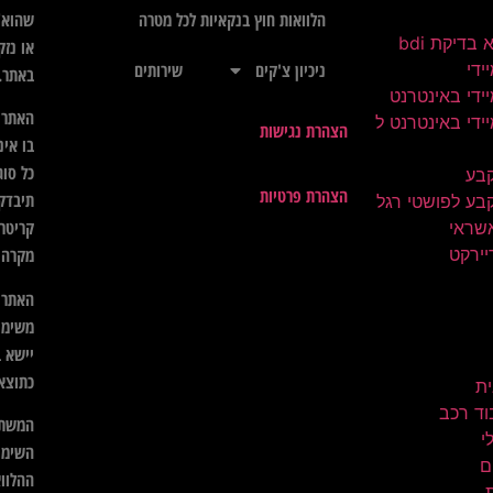
שהוא",
הלוואות חוץ בנקאיות לכל מטרה
בדיקת bdi
או נזק
ידי
ניכיון צ'קים
שירותים
באתר.
ידי באינטרנט
האתר א
ידי באינטרנט ל
הצהרת נגישות
בו אינ
כל סוג
קבע
הצהרת פרטיות
תיבדק 
בע לפושטי רגל
קריטרי
שראי
יירקט
מקרה ל
האתר א
משימו
יישא ב
כתוצא
ית
וד רכב
המשתמ
השימו
ם
ההלווא