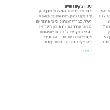
ניכיון צ'קים דחויים
פר באופן
שירותי ניכיון מאפשרים להפוך צ'ק עם תאריך פרעון
עלי צ'קים
עתידי לתקבול במזומן. במאמר הבא נציג את מאפייני
ע
השירות, נסביר למי הוא מתאים ונבין מה היתרונות שלו
 בגלל
בהשוואה למקורות מימון אחרים ניכיון צ'קים דחויים
.
הוא שירות חוקי שניתן על ידי חברות שנמצאות תחת
 בעלי
פיקוח של משרד האוצר. במסגרת השירות אפשר
התמודד
למסור צ'קים דחויים ולקבל תמורתם כסף מזומן
קרא עוד »