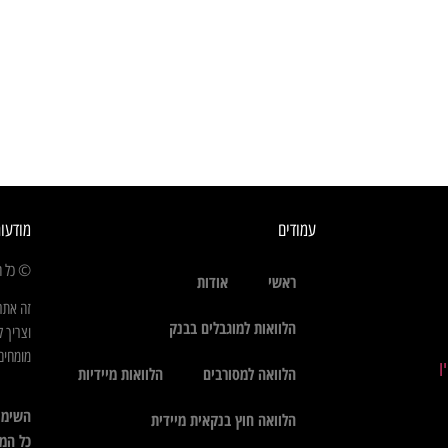
עמודים
מודעו
© כל הז
ראשי
אודות
זה אתר
הלוואות למוגבלים בבנק
וצריך ל
מומחים 
הלוואה למסורבים
הלוואות מיידיות
השימו
הלוואה חוץ בנקאית מיידית
כל המי