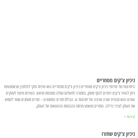
ניכיון צ'קים מסחריים
היתרונות של שירותי ניכיון צ'קים מסחריים ניכיון צ'קים מסחריים הוא שירות חוקי לחלוטין שבאמצעותו
ניתן להמיר צ'קים דחויים לכסף מזומן, בתמורה לתשלום עמלה מוסכמת מראש. השירות מיועד לעסקים
שונים והוא מבטיח שורה ארוכה של יתרונות: א. הגדלת תזרים המזומנים – תזרים מזומנים אמור לשמש
את העסק לצרכי גדילה. התזרים מושפע מרמת ההכנסות וההוצאות של העסק,
קרא עוד »
ניכיון צ'קים שחזרו