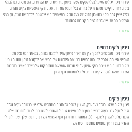
שירותי ניכיון יכולים לסייע לבעלי עסקים לשפר באופן מיידי את תזרים המזומנים. הם מתאים גם לבעלי
צ'קים דחויים וקיימת אפשרות של בחירה בכל הנוגע לתדירות, סכום ורצף העסקאות צ'קים חוזרים
בגלל שאין להם כיסוי בחשבון הבנק של בעל הצ'ק. המשמעות היא שלא ניתן לפדות את הצ'ק, אך בעלי
העסקים הם אלו שנאלצים לעיתים קרובות להתמודד
קרא עוד »
ניכיון צ'קים דחויים
שירותי ניכיון מאפשרים להפוך צ'ק עם תאריך פרעון עתידי לתקבול במזומן. במאמר הבא נציג את
מאפייני השירות, נסביר למי הוא מתאים ונבין מה היתרונות שלו בהשוואה למקורות מימון אחרים ניכיון
צ'קים דחויים הוא שירות חוקי שניתן על ידי חברות שנמצאות תחת פיקוח של משרד האוצר. במסגרת
השירות אפשר למסור צ'קים דחויים ולקבל תמורתם כסף מזומן
קרא עוד »
ניכיון צ'קים
ניכיון צ'קים אצלנו באתר בעל עסק, מעוניין לשפר את תזרים המזומנים שלך? יש ברשותך צ'קים ואתה
זקוק לכסף? צרכי העסק דורשים ממך נזילות מיידית לניהול השוטף, למשכורות, לציוד ולסחורות. אלה
אינם יכולים להמתין לשוטף + 60. המחאות דחויות הן כסף ואשראי לכל דבר, והבנק שלך ישמח לתת לך
אשראי בעבורן, אך בתנאים נחותים יחסית לכל