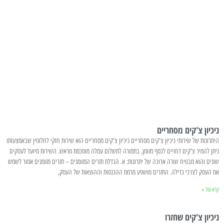
ניכיון צ'קים מסחריים
היתרונות של שירותי ניכיון צ'קים מסחריים ניכיון צ'קים מסחריים הוא שירות חוקי לחלוטין שבאמצעותו
ניתן להמיר צ'קים דחויים לכסף מזומן, בתמורה לתשלום עמלה מוסכמת מראש. השירות מיועד לעסקים
שונים והוא מבטיח שורה ארוכה של יתרונות: א. הגדלת תזרים המזומנים – תזרים מזומנים אמור לשמש
את העסק לצרכי גדילה. התזרים מושפע מרמת ההכנסות וההוצאות של העסק,
קרא עוד »
ניכיון צ'קים שחזרו