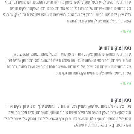
שירותי ניכיון יכולים לסייע לבעלי עסקים לשפר באופן מיידי את תזרים המזומנים. הם מתאים גם לבעלי
צ'קים דחויים וקיימת אפשרות של בחירה בכל הנוגע לתדירות, סכום ורצף העסקאות צ'קים חוזרים
בגלל שאין להם כיסוי בחשבון הבנק של בעל הצ'ק. המשמעות היא שלא ניתן לפדות את הצ'ק, אך בעלי
העסקים הם אלו שנאלצים לעיתים קרובות להתמודד
קרא עוד »
ניכיון צ'קים דחויים
שירותי ניכיון מאפשרים להפוך צ'ק עם תאריך פרעון עתידי לתקבול במזומן. במאמר הבא נציג את
מאפייני השירות, נסביר למי הוא מתאים ונבין מה היתרונות שלו בהשוואה למקורות מימון אחרים ניכיון
צ'קים דחויים הוא שירות חוקי שניתן על ידי חברות שנמצאות תחת פיקוח של משרד האוצר. במסגרת
השירות אפשר למסור צ'קים דחויים ולקבל תמורתם כסף מזומן
קרא עוד »
ניכיון צ'קים
ניכיון צ'קים אצלנו באתר בעל עסק, מעוניין לשפר את תזרים המזומנים שלך? יש ברשותך צ'קים ואתה
זקוק לכסף? צרכי העסק דורשים ממך נזילות מיידית לניהול השוטף, למשכורות, לציוד ולסחורות. אלה
אינם יכולים להמתין לשוטף + 60. המחאות דחויות הן כסף ואשראי לכל דבר, והבנק שלך ישמח לתת לך
אשראי בעבורן, אך בתנאים נחותים יחסית לכל