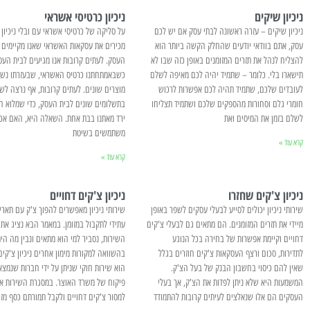
ניכיון שיקים
ניכיון כרטיסי אשראי
ניכיון שיקים – עזרה ראשונה לבתי עסק אם יש לכם
על סליקה של כרטיסי אשראי עם ובלי ניכיון כ
עסק, אתם בוודאי יודעים שהחלק הקשה ביותר הוא
מכירים את עסקאות האשראי שאנו מקיימים מ
להצליח לנהל את תזרים המזומנים באופן כזה שבו לא
העסק. לעתים קרובות אנו מגיעים לבית העס
תישארו בלי. כלומר – שתמיד יהיה לכם מאיפה לשלם
כשבאמתחתנו כרטיס האשראי, שבעזרתו נשל
לעובדים שלכם, שתמיד תהיה לכם אפשרות לרכוש
מוצרים שונים. לעתים קרובות, אף נרצה לש
חומרי גלם וסחורות מהספקים שלכם ושתמיד תצליחו
בתשלומים שונים לבית העסק, כדי שמלוא ה
לשלם בזמן את המיסים ואת
ירד מאתנו בבת אחת. השאלה היא, האם אכן
משתמשים בשיטת
קרא עוד »
קרא עוד »
ניכיון צ'קים שחזרו
ניכיון צ'קים דחויים
שירותי ניכיון יכולים לסייע לבעלי עסקים לשפר באופן
שירותי ניכיון מאפשרים להפוך צ'ק עם תאריך
מיידי את תזרים המזומנים. הם מתאים גם לבעלי צ'קים
עתידי לתקבול במזומן. במאמר הבא נציג את 
דחויים וקיימת אפשרות של בחירה בכל הנוגע
השירות, נסביר למי הוא מתאים ונבין מה הית
לתדירות, סכום ורצף העסקאות צ'קים חוזרים בגלל
בהשוואה למקורות מימון אחרים ניכיון צ'קים
שאין להם כיסוי בחשבון הבנק של בעל הצ'ק.
הוא שירות חוקי שניתן על ידי חברות שנמצ
המשמעות היא שלא ניתן לפדות את הצ'ק, אך בעלי
פיקוח של משרד האוצר. במסגרת השירות א
העסקים הם אלו שנאלצים לעיתים קרובות להתמודד
למסור צ'קים דחויים ולקבל תמורתם כסף מזו