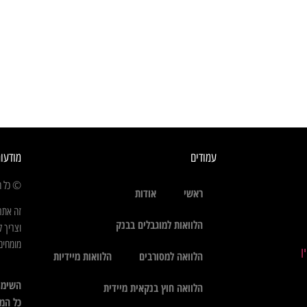
עמודים
מודעו
© כל הז
ראשי
אודות
זה אתר
הלוואות למוגבלים בבנק
וצריך ל
מומחים 
הלוואה למסורבים
הלוואות מיידיות
השימו
הלוואה חוץ בנקאית מיידית
כל המי