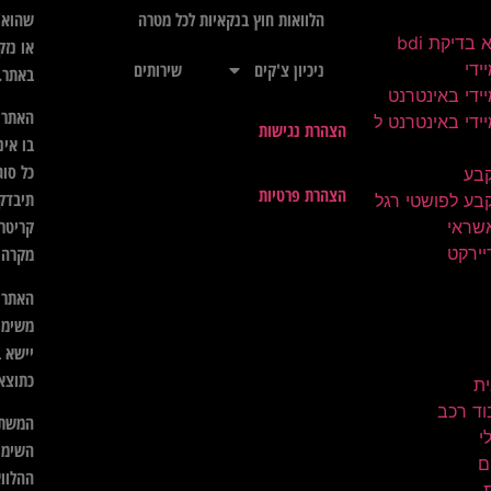
שהוא",
הלוואות חוץ בנקאיות לכל מטרה
בדיקת bdi
או נזק
ידי
ניכיון צ'קים
שירותים
באתר.
ידי באינטרנט
האתר א
ידי באינטרנט ל
הצהרת נגישות
בו אינ
כל סוג
קבע
הצהרת פרטיות
תיבדק 
בע לפושטי רגל
קריטרי
שראי
יירקט
מקרה ל
האתר א
משימו
יישא ב
כתוצא
ית
וד רכב
המשתמ
השימו
ם
ההלווא