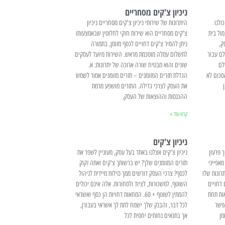
ניכיון צ'קים מסחריים
ולנו
היתרונות של שירותי ניכיון צ'קים מסחריים ניכיון
ול בית
צ'קים מסחריים הוא שירות חוקי לחלוטין שבאמצעותו
ק,
ניתן להמיר צ'קים דחויים לכסף מזומן, בתמורה
ם עבור
לתשלום עמלה מוסכמת מראש. השירות מיועד לעסקים
לם
שונים והוא מבטיח שורה ארוכה של יתרונות: א.
סכום לא
הגדלת תזרים המזומנים – תזרים מזומנים אמור לשמש
את העסק לצרכי גדילה. התזרים מושפע מרמת
ההכנסות וההוצאות של העסק,
קרא עוד »
ניכיון צ'קים
 פרעון
ניכיון צ'קים אצלנו באתר בעל עסק, מעוניין לשפר את
מאפייני
תזרים המזומנים שלך? יש ברשותך צ'קים ואתה זקוק
רונות שלו
לכסף? צרכי העסק דורשים ממך נזילות מיידית לניהול
 דחויים
השוטף, למשכורות, לציוד ולסחורות. אלה אינם יכולים
אות תחת
להמתין לשוטף + 60. המחאות דחויות הן כסף ואשראי
פשר
לכל דבר, והבנק שלך ישמח לתת לך אשראי בעבורן,
מן
אך בתנאים נחותים יחסית לכל