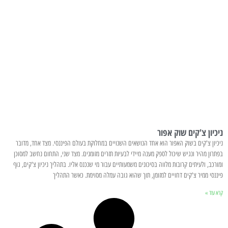
ניכיון צ'קים שוק אפור
ניכיון צ'קים בשוק האפור הוא אחד הנושאים השנויים במחלוקת בעולם הפיננסי. מצד אחד, מדובר
בפתרון מהיר ונגיש שיכול לספק מענה מיידי לבעיות תזרים מזומנים. מצד שני, התחום נחשב למסוכן
ומורכב, ולעיתים קרובות מלווה בסיכונים משמעותיים עבור מי שנכנס אליו. בתהליך ניכיון צ'קים, גוף
פיננסי ממיר צ'קים דחויים למזומן, תוך שהוא גובה עמלה מסוימת. כאשר התהליך
קרא עוד »