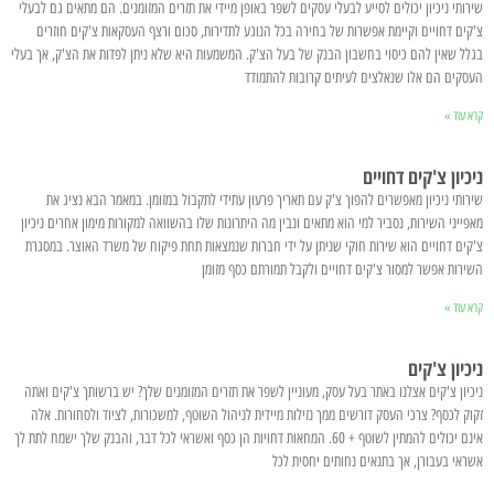
שירותי ניכיון יכולים לסייע לבעלי עסקים לשפר באופן מיידי את תזרים המזומנים. הם מתאים גם לבעלי
צ'קים דחויים וקיימת אפשרות של בחירה בכל הנוגע לתדירות, סכום ורצף העסקאות צ'קים חוזרים
בגלל שאין להם כיסוי בחשבון הבנק של בעל הצ'ק. המשמעות היא שלא ניתן לפדות את הצ'ק, אך בעלי
העסקים הם אלו שנאלצים לעיתים קרובות להתמודד
קרא עוד »
ניכיון צ'קים דחויים
שירותי ניכיון מאפשרים להפוך צ'ק עם תאריך פרעון עתידי לתקבול במזומן. במאמר הבא נציג את
מאפייני השירות, נסביר למי הוא מתאים ונבין מה היתרונות שלו בהשוואה למקורות מימון אחרים ניכיון
צ'קים דחויים הוא שירות חוקי שניתן על ידי חברות שנמצאות תחת פיקוח של משרד האוצר. במסגרת
השירות אפשר למסור צ'קים דחויים ולקבל תמורתם כסף מזומן
קרא עוד »
ניכיון צ'קים
ניכיון צ'קים אצלנו באתר בעל עסק, מעוניין לשפר את תזרים המזומנים שלך? יש ברשותך צ'קים ואתה
זקוק לכסף? צרכי העסק דורשים ממך נזילות מיידית לניהול השוטף, למשכורות, לציוד ולסחורות. אלה
אינם יכולים להמתין לשוטף + 60. המחאות דחויות הן כסף ואשראי לכל דבר, והבנק שלך ישמח לתת לך
אשראי בעבורן, אך בתנאים נחותים יחסית לכל