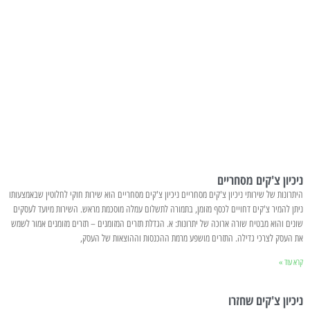
ניכיון צ'קים מסחריים
היתרונות של שירותי ניכיון צ'קים מסחריים ניכיון צ'קים מסחריים הוא שירות חוקי לחלוטין שבאמצעותו
ניתן להמיר צ'קים דחויים לכסף מזומן, בתמורה לתשלום עמלה מוסכמת מראש. השירות מיועד לעסקים
שונים והוא מבטיח שורה ארוכה של יתרונות: א. הגדלת תזרים המזומנים – תזרים מזומנים אמור לשמש
את העסק לצרכי גדילה. התזרים מושפע מרמת ההכנסות וההוצאות של העסק,
קרא עוד »
ניכיון צ'קים שחזרו