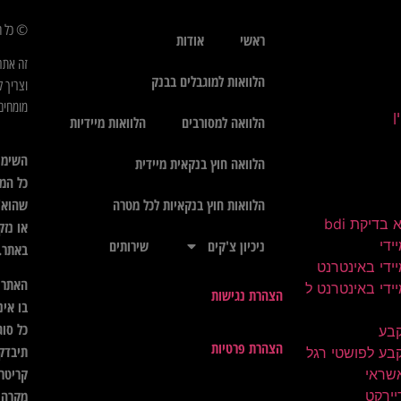
© כל הז
ראשי
אודות
זה אתר
הלוואות למוגבלים בבנק
וצריך ל
מומחים 
הלוואה למסורבים
הלוואות מיידיות
השימו
הלוואה חוץ בנקאית מיידית
כל המי
שהוא",
הלוואות חוץ בנקאיות לכל מטרה
בדיקת bdi
או נזק
ידי
ניכיון צ'קים
שירותים
באתר.
ידי באינטרנט
האתר א
ידי באינטרנט ל
הצהרת נגישות
בו אינ
כל סוג
קבע
הצהרת פרטיות
תיבדק 
בע לפושטי רגל
קריטרי
שראי
יירקט
מקרה ל