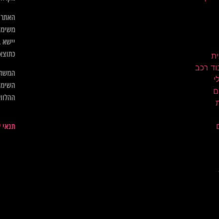
האתר א
משימו
יישא ב
כתוצא
ית
וד רכב
המשתמ
השימו
ם
ההלווא
תנאי 