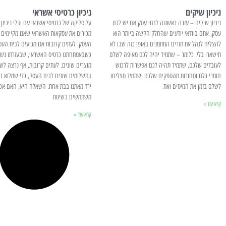
ניכיון שיקים
ניכיון כרטיסי אשראי
ניכיון שיקים – עזרה ראשונה לבתי עסק אם יש לכם
על סליקה של כרטיסי אשראי עם ובלי ניכיון כ
עסק, אתם בוודאי יודעים שהחלק הקשה ביותר הוא
מכירים את עסקאות האשראי שאנו מקיימים מ
להצליח לנהל את תזרים המזומנים באופן כזה שבו לא
העסק. לעתים קרובות אנו מגיעים לבית העס
תישארו בלי. כלומר – שתמיד יהיה לכם מאיפה לשלם
כשבאמתחתנו כרטיס האשראי, שבעזרתו נשל
לעובדים שלכם, שתמיד תהיה לכם אפשרות לרכוש
מוצרים שונים. לעתים קרובות, אף נרצה לש
חומרי גלם וסחורות מהספקים שלכם ושתמיד תצליחו
בתשלומים שונים לבית העסק, כדי שמלוא ה
לשלם בזמן את המיסים ואת
ירד מאתנו בבת אחת. השאלה היא, האם אכן
משתמשים בשיטת
קרא עוד »
קרא עוד »