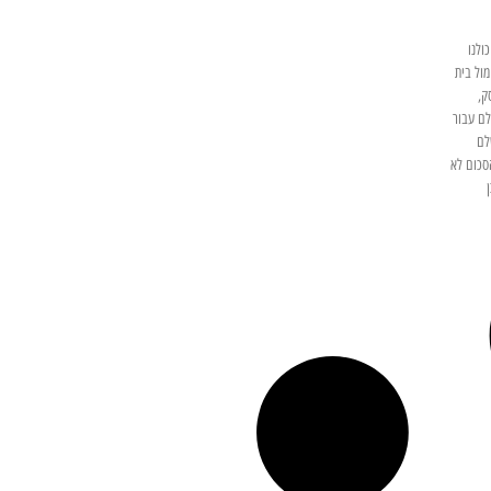
ולנו
ול בית
ק,
ם עבור
לם
סכום לא