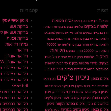
תגיות
קטגוריות
אימון אישי עסקי
Taxes
גמ"ח הלוואות
איך עובד ניכיון צ'קים
הלוואה בצ'קים
בדיקת BDI
הלוואה בצקים בקריות
הלוואה
בדיקת BDI און ליין
חוץ בנקאית בצקים
הלוואה מיידית במזומן למוגבלים
בדיקת זכאות
הלוואה מיידית בצקים
הלוואה מיידית בצקים בצפון
גמ"ח הלוואות
הלוואה מיידית החזר בצקים
הלוואה עד 10000
הלוואות
הלוואה
הלוואה עד 20000 החזר בצקים
הלוואה אונליין
בצ'קים
הלוואות
הלוואות בצקים ללא ערבים
הלוואה אונליין ללא 
בצקים מיידי
הלוואות בצקים עד הבית
הלוואות
הלוואה באישור מי
חברות ניכיון
למוגבלים
הלוואות מיידיות בצקים
הלוואה באישור מי
ניכיון צ'קים
צ'קים בצפון
ניכיון צ'קים
הלוואה באישור מי
bdi שלילי
אור יהודה
ניכיון צ'קים אשקלון
ניכיון צ'קים באזור כרמיאל
הלוואה בהוראת 
ניכיון צ'קים באר שבע
ניכיון צ'קים בבנק
ניכיון
הלוואה בהוראת ק
ניכיון צ'קים בחיפה
ניכיון צ'קים
צ'קים בחולון
הלוואה בכרטיס א
בירושלים
ניכיון צ'קים בפתח תקווה
ניכיון
הלוואה בכרטיס ד
צ'קים בצפון
ניכיון צ'קים בקריות
ניכיון צ'קים