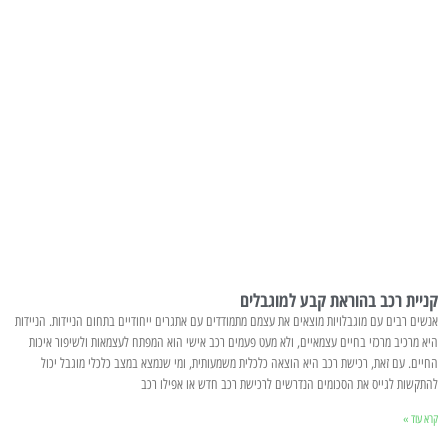
קניית רכב בהוראת קבע למוגבלים
אנשים רבים עם מוגבלויות מוצאים את עצמם מתמודדים עם אתגרים ייחודיים בתחום הניידות. הניידות
היא מרכיב מרכזי בחיים עצמאיים, ולא מעט פעמים רכב אישי הוא המפתח לעצמאות ולשיפור איכות
החיים. עם זאת, רכישת רכב היא הוצאה כלכלית משמעותית, ומי שנמצא במצב כלכלי מוגבל יכול
להתקשות לגייס את הסכומים הנדרשים לרכישת רכב חדש או אפילו רכב
קרא עוד »