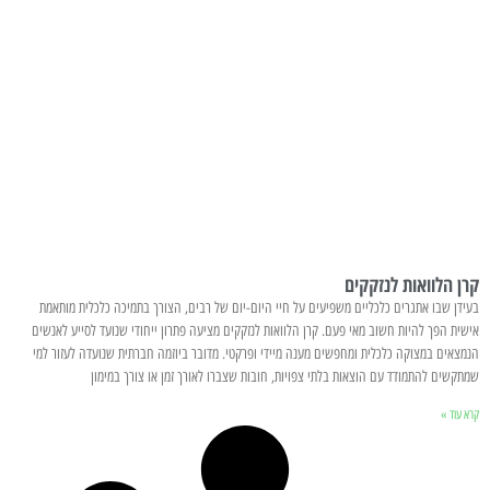
קרן הלוואות לנזקקים
בעידן שבו אתגרים כלכליים משפיעים על חיי היום-יום של רבים, הצורך בתמיכה כלכלית מותאמת
אישית הפך להיות חשוב מאי פעם. קרן הלוואות לנזקקים מציעה פתרון ייחודי שנועד לסייע לאנשים
הנמצאים במצוקה כלכלית ומחפשים מענה מיידי ופרקטי. מדובר ביוזמה חברתית שנועדה לעזור למי
שמתקשים להתמודד עם הוצאות בלתי צפויות, חובות שצברו לאורך זמן או צורך במימון
קרא עוד »