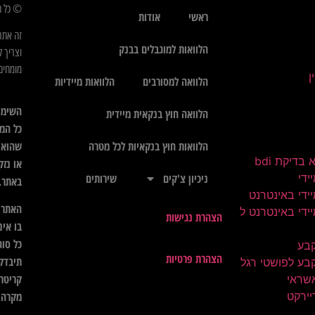
© כל הז
ראשי
אודות
זה אתר
הלוואות למוגבלים בבנק
וצריך ל
מומחים 
הלוואה למסורבים
הלוואות מיידיות
השימו
הלוואה חוץ בנקאית מיידית
כל המי
שהוא",
הלוואות חוץ בנקאיות לכל מטרה
בדיקת bdi
או נזק
ידי
ניכיון צ'קים
שירותים
באתר.
ידי באינטרנט
האתר א
ידי באינטרנט ל
הצהרת נגישות
בו אינ
כל סוג
קבע
הצהרת פרטיות
תיבדק 
בע לפושטי רגל
קריטרי
שראי
יירקט
מקרה ל