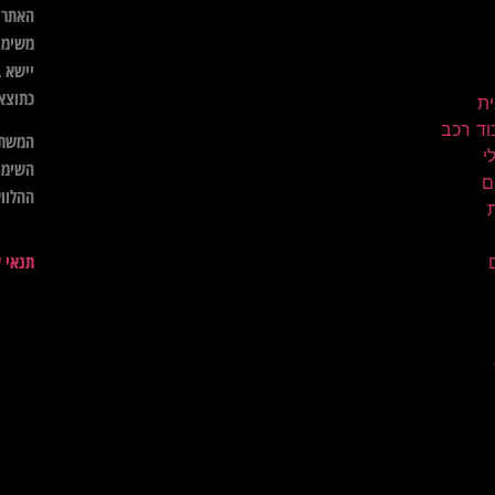
האתר א
משימו
יישא ב
כתוצא
ית
וד רכב
המשתמ
השימו
ם
ההלווא
תנאי 