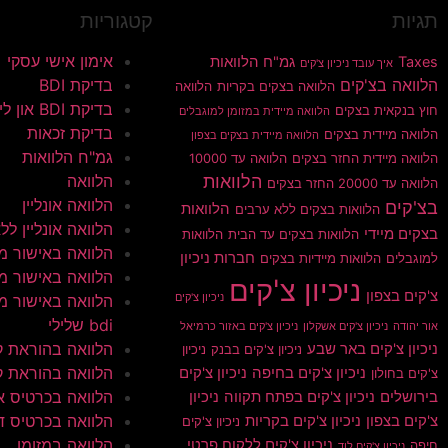
תגיות
קטגוריות
אימון אישי עסקי
Taxes
גמ"ח הלוואות
איך עובד ניכיון צ'קים
הלוואה בצ'קים
בדיקת BDI
הלוואה בצקים בקריות
הלוואה
בדיקת BDI און ליין
חוץ בנקאית בצקים
הלוואה מיידית במזומן למוגבלים
בדיקת זכאות
הלוואה מיידית בצקים
הלוואה מיידית בצקים בצפון
גמ"ח הלוואות
הלוואה מיידית החזר בצקים
הלוואה עד 10000
הלוואות
הלוואה
הלוואה עד 20000 החזר בצקים
הלוואה אונליין
בצ'קים
הלוואות
הלוואות בצקים ללא ערבים
הלוואה אונליין ללא 
בצקים מיידי
הלוואות בצקים עד הבית
הלוואות
הלוואה באישור מי
חברות ניכיון
למוגבלים
הלוואות מיידיות בצקים
הלוואה באישור מי
ניכיון צ'קים
צ'קים בצפון
ניכיון צ'קים
הלוואה באישור מי
bdi שלילי
אור יהודה
ניכיון צ'קים אשקלון
ניכיון צ'קים באזור כרמיאל
הלוואה בהוראת 
ניכיון צ'קים באר שבע
ניכיון צ'קים בבנק
ניכיון
הלוואה בהוראת ק
ניכיון צ'קים בחיפה
ניכיון צ'קים
צ'קים בחולון
הלוואה בכרטיס א
בירושלים
ניכיון צ'קים בפתח תקווה
ניכיון
הלוואה בכרטיס ד
צ'קים בצפון
ניכיון צ'קים בקריות
ניכיון צ'קים
הלוואה במזומן
ניכיון צ'קים ללקוח פרטי
חיפה
ניכיון צ'קים לוד