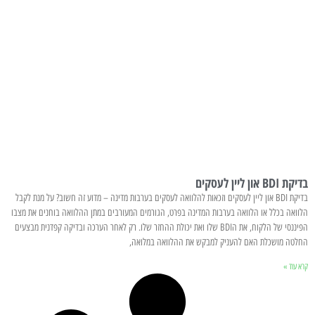
בדיקת BDI און ליין לעסקים
בדיקת BDI און ליין לעסקים וזכאות להלוואה לעסקים בערבות מדינה – מדוע זה חשוב? על מנת לקבל
הלוואה בכלל או הלוואה בערבות המדינה בפרט, הגורמים המעורבים במתן ההלוואה בוחנים את מצבו
הפיננסי של הלקוח, את הBDI שלו ואת יכולת ההחזר שלו. רק לאחר הערכה ובדיקה קפדנית מבצעים
החלטה מושכלת האם להעניק למבקש את ההלוואה במלואה,
קרא עוד »