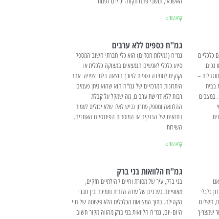
האשראי, תושבי פתח תקווה יכולים לפנות
קרא עוד »
גמ"ח כספים ללא ערבים
 כלכליים
גמ"ח (גמילות חסדים) הוא כלי חברתי חשוב המספק
 נכים.
סיוע כלכלי לאנשים הנמצאים במצוקה כלכלית או
מוגבלות –
זקוקים לתמיכה כספית לצורך הוצאה בלתי צפויה. אחד
 בבית
היתרונות המרכזיים של גמ"ח הוא שהוא ניתן פעמים
. במצבים
רבות ללא דרישת ערבים, מה שמקל על קבלת
י
ההלוואה ומספק פתרון נגיש לאלו שלא יכולים לעמוד
ים
בתנאים של הבנקים או המוסדות הפיננסיים האחרים.
השירות
קרא עוד »
גמ"ח הלוואות בני ברק
נו
בני ברק, עיר של מסורת וחיים קהילתיים חזקים,
ן כלכלי
מאופיינת בערכים של עזרה הדדית ותמיכה בין חברי
ת, תשלום
הקהילה. בתוך המציאות הכלכלית הלא פשוטה של חיי
ר שמצריך
היום-יום, גמ"ח הלוואות בני ברק מהווה מקור חשוב