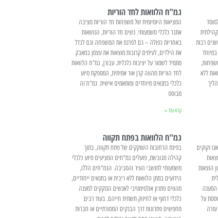
גמ"ח הלוואות לחד הוריות
מוסד
המציאות היומיומית של משפחות חד הוריות מציבה
קהילתית
אתגר כלכלי משמעותי. נשים חד הוריות, הנושאות
שנים רבות
באחריות כפולה – גם לפרנס את המשפחה וגם לגדל
במיוחד
את הילדים, לעיתים קרובות מוצאות את עצמן במאבק
משפחות,
מתמיד לשמור על יציבות כלכלית. עבורן, גמ"ח הלוואות
אות ללא
לחד הוריות מהווה קרן אור אמיתית, המספקת סיוע
הליך
כלכלי בתנאים מיוחדים ומותאמים אישית. גמ"ח זה
מבוסס
קרא עוד »
גמ"ח הלוואות בפתח תקווה
נו זקוקים
בפינת הרחובות השוקקים של פתח תקווה, בתוך
צאות
קהילה מגובשת, פועלים גמ"חים המציעים סיוע כלכלי
ן הוצאות
משמעותי לתושבי העיר והסביבה. הגמ"חים הללו,
ית
הידועים במתן הלוואות ללא ריבית או בתנאים ייחודיים,
 המענה
מהווים פתרון אולטימטיבי לאנשים הנזקקים למענה
ססת על
כלכלי דחוף או לחיזוק תשתית חייהם. בעוד רבים
עזרה
מחפשים פתרונות דרך הבנקים המסורתיים או חברות