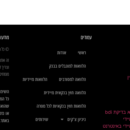
עמודים
מודעו
© כל הז
ראשי
אודות
זה אתר
הלוואות למוגבלים בבנק
וצריך ל
מומחים 
הלוואה למסורבים
הלוואות מיידיות
השימו
הלוואה חוץ בנקאית מיידית
כל המי
שהוא",
הלוואות חוץ בנקאיות לכל מטרה
בדיקת bdi
או נזק
ידי
ניכיון צ'קים
שירותים
באתר.
ידי באינטרנט