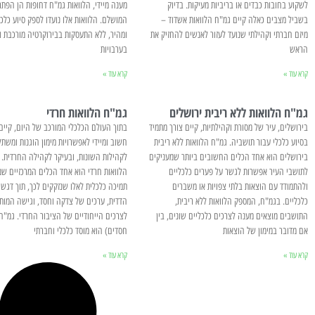
לשקוע בחובות כבדים או בריביות מעיקות. בדיוק
מענה מיידי, הלוואות גמ"ח דחופות הן הפתרו
בשביל מצבים כאלה קיים גמ"ח הלוואות אשדוד –
המושלם. הלוואות אלו נועדו לספק סיוע כלכלי
מיזם חברתי וקהילתי שנועד לעזור לאנשים להחזיק את
ומהיר, ללא התעסקות בבירוקרטיה מורכבת ו
הראש
בערבויות
קרא עוד »
קרא עוד »
גמ"ח הלוואות ללא ריבית ירושלים
גמ"ח הלוואות חרדי
בירושלים, עיר של מסורת וקהילתיות, קיים צורך מתמיד
בתוך העולם הכלכלי המורכב של היום, קיים 
בסיוע כלכלי עבור תושביה. גמ"ח הלוואות ללא ריבית
חשוב ומיידי לאפשרויות מימון הוגנות ומשתל
בירושלים הוא אחד הכלים החשובים ביותר שמעניקים
לקהילות השונות, ובעיקר לקהילה החרדית. 
לתושבי העיר אפשרות לגשר על פערים כלכליים
הלוואות חרדי הוא אחד הכלים המרכזיים ש
ולהתמודד עם הוצאות בלתי צפויות או משברים
תמיכה כלכלית לאלו שנזקקים לכך, תוך דגש 
כלכליים. בגמ"ח, המספק הלוואות ללא ריבית,
הדדית, ערכים של צדקה וחסד, וגישה המות
התושבים מוצאים מענה לצרכים כלכליים שונים, בין
לצרכים הייחודיים של הציבור החרדי. גמ"ח 
אם מדובר במימון של הוצאות
חסדים) הוא מוסד כלכלי וחברתי
קרא עוד »
קרא עוד »