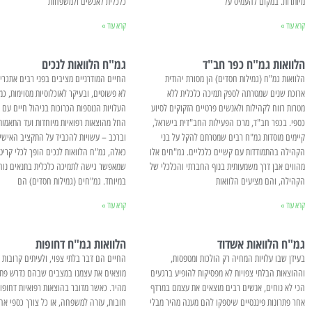
מיותרות. במקום להעמיס על
כלכלית לאנשים ולמשפחות
קרא עוד »
קרא עוד »
הלוואות גמ"ח כפר חב"ד
גמ"ח הלוואות לנכים
הלוואות גמ"ח (גמילות חסדים) הן מסורת יהודית
החיים המודרניים מציבים בפני רבים אתגרים
ארוכת שנים שמטרתה לספק תמיכה כלכלית ללא
לא פשוטים, ובעיקר לאוכלוסיות מסוימות, כמו
מטרות רווח לקהילות ולאנשים פרטיים הזקוקים לסיוע
העלויות הנוספות הכרוכות בניהול חיים עם 
כספי. בכפר חב"ד, מרכז הפעילות החב"דית בישראל,
החל מהוצאות רפואיות מיוחדות ועד התאמות
קיימים מוסדות גמ"ח רבים שמטרתם להקל על בני
וברכב – עשויות להכביד על התקציב האישי
הקהילה בהתמודדות עם קשיים כלכליים. גמ"חים אלו
כאלה, גמ"ח הלוואות לנכים הופך לכלי קריט
מהווים אבן דרך משמעותית בנוף החברתי והכלכלי של
שמאפשר גישה לתמיכה כלכלית בתנאים נוח
הקהילה, והם מציעים הלוואות
במיוחד. גמ"חים (גמילות חסדים) הם
קרא עוד »
קרא עוד »
גמ"ח הלוואות אשדוד
הלוואות גמ"ח דחופות
בעידן שבו עלויות המחיה רק הולכות ומטפסות,
החיים הם דבר בלתי צפוי, ולעיתים קרובות א
וההוצאות הבלתי צפויות לא מפסיקות להופיע ברגעים
מוצאים את עצמנו במצבים שבהם נדרש פתרו
הכי לא נוחים, אנשים רבים מוצאים את עצמם במרדף
מהיר. כאשר מדובר בהוצאות רפואיות דחופו
אחר פתרונות פיננסיים שיספקו להם מענה מהיר מבלי
חובות, עזרה למשפחה, או כל צורך כספי אח