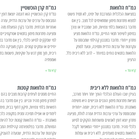
גמ"ח הלוואות
גמ"ח קרן הוכשטיין
במציאות הכלכלית המורכבת של ימינו, לא תמיד פשוט
גמ"ח קרן הוכשטיין הוא דוגמה יוצאת דופן ל
למצוא פתרונות מימון שמתאימים לכל מצב. בין אם
המבוסס על ערכים של ערבות הדדית, עזרה 
מדובר בהוצאות בלתי צפויות, חוב שמכביד או צורך
ואחריות חברתית. מדובר בקרן הפועלת מזה 
במימון לשיפור תנאי החיים, גמ"ח הלוואות מציע
ומציעה פתרונות מימון בתנאים אטרקטיביים 
פתרון ייחודי. מדובר במנגנון קהילתי שמבוסס על
למי שנזקקים לסיוע כלכלי, בין אם מדובר ב
עקרונות של ערבות הדדית ותמיכה, ונועד לספק
יחידים או עסקים קטנים. הקרן מעניקה הלוו
הלוואות בתנאים נוחים במיוחד – לרוב ללא ריבית כלל.
ריבית, תוך מתן דגש על שקיפות, פשטות בת
הרעיון
ואמפתיה
קרא עוד »
קרא עוד »
גמ"ח הלוואות ללא ריבית
גמ"ח הלוואות קטנות
בעידן שבו העולם הכלכלי הופך יותר ויותר מורכב,
החיים מזמנים לעיתים קרובות מצבים בהם א
מציאת פתרונות מימון הוגנים ונגישים היא משימה
לפתרון מימון מהיר ונגיש. בין אם מדובר בהו
מאתגרת. גמ"ח הלוואות ללא ריבית, יוזמה ייחודית
רפואיות בלתי צפויות, תיקון דחוף בבית, מימו
שמבוססת על ערכי ערבות הדדית ועזרה לזולת, מציעה
לימודים או אפילו תמיכה זמנית בתקופה כלכל
פתרון יוצא דופן לאנשים ומשפחות הזקוקים לסיוע
מאתגרת – גמ"ח הלוואות קטנות יכול להיות
כלכלי מהיר. מדובר במנגנון ייחודי המאפשר לקבל
המושלם. מדובר בפלטפורמה קהילתית המבו
הלוואות בתנאים מועדפים, ללא ריבית או עמלות
עקרונות של ערבות הדדית, שנועדה להעניק 