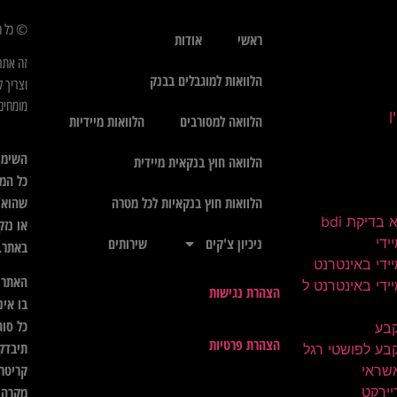
© כל הז
ראשי
אודות
זה אתר
הלוואות למוגבלים בבנק
וצריך ל
מומחים 
הלוואה למסורבים
הלוואות מיידיות
השימו
הלוואה חוץ בנקאית מיידית
כל המי
שהוא",
הלוואות חוץ בנקאיות לכל מטרה
בדיקת bdi
או נזק
ידי
ניכיון צ'קים
שירותים
באתר.
ידי באינטרנט
האתר א
ידי באינטרנט ל
הצהרת נגישות
בו אינ
כל סוג
קבע
הצהרת פרטיות
תיבדק 
בע לפושטי רגל
קריטרי
שראי
יירקט
מקרה ל