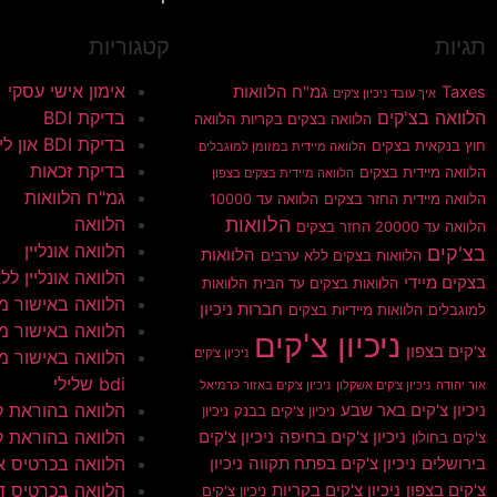
תגיות
קטגוריות
אימון אישי עסקי
Taxes
גמ"ח הלוואות
איך עובד ניכיון צ'קים
הלוואה בצ'קים
בדיקת BDI
הלוואה בצקים בקריות
הלוואה
בדיקת BDI און ליין
חוץ בנקאית בצקים
הלוואה מיידית במזומן למוגבלים
בדיקת זכאות
הלוואה מיידית בצקים
הלוואה מיידית בצקים בצפון
גמ"ח הלוואות
הלוואה מיידית החזר בצקים
הלוואה עד 10000
הלוואות
הלוואה
הלוואה עד 20000 החזר בצקים
הלוואה אונליין
בצ'קים
הלוואות
הלוואות בצקים ללא ערבים
הלוואה אונליין ללא 
בצקים מיידי
הלוואות בצקים עד הבית
הלוואות
הלוואה באישור מי
חברות ניכיון
למוגבלים
הלוואות מיידיות בצקים
הלוואה באישור מי
ניכיון צ'קים
צ'קים בצפון
ניכיון צ'קים
הלוואה באישור מי
bdi שלילי
אור יהודה
ניכיון צ'קים אשקלון
ניכיון צ'קים באזור כרמיאל
הלוואה בהוראת 
ניכיון צ'קים באר שבע
ניכיון צ'קים בבנק
ניכיון
הלוואה בהוראת ק
ניכיון צ'קים בחיפה
ניכיון צ'קים
צ'קים בחולון
הלוואה בכרטיס א
בירושלים
ניכיון צ'קים בפתח תקווה
ניכיון
הלוואה בכרטיס ד
צ'קים בצפון
ניכיון צ'קים בקריות
ניכיון צ'קים