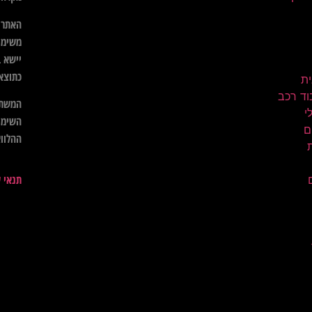
האתר א
משימו
יישא ב
כתוצא
ית
וד רכב
המשתמ
השימו
ם
ההלווא
תנאי 