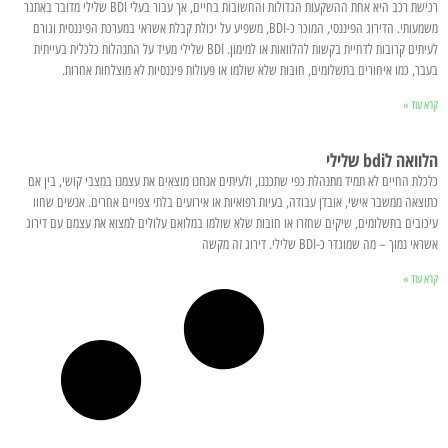
רכישת רכב היא אחת ההשקעות הגדולות והחשובות בחיים, אך עבור בעלי BDI שלילי מדובר באתגר
משמעותי. הדירוג הפיננסי, המוכר כ-BDI, משפיע על יכולת קבלת אשראי במערכת הפיננסית וגורם
לעיתים קרובות לדחיית בקשות להלוואות או למימון. BDI שלילי מעיד על התנהלות כלכלית בעייתית
בעבר, כמו איחורים בתשלומים, חובות שלא שולמו או פעולות פיננסיות לא מוצלחות אחרות.
קרא עוד »
הלוואה לbdi שלילי
כלכלת החיים לא תמיד מתנהלת כפי שתכננו, ולעיתים אנחנו מוצאים את עצמנו במצבי קושי, בין אם
כתוצאה ממשבר אישי, אובדן עבודה, בעיות רפואיות או אירועים בלתי צפויים אחרים. אנשים שחוו
עיכובים בתשלומים, שיקים שחזרו או חובות שלא שולמו במלואם עלולים למצוא את עצמם עם דירוג
אשראי נמוך – מה שמוגדר כ-BDI שלילי. דירוג זה מקשה
קרא עוד »