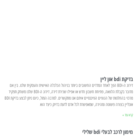
בדיקת bdi און ליין
דירוג ה-BDI הפך לאחד המדדים החשובים ביותר בניהול הכלכלה האישית והעסקית שלנו. בין אם
מדובר בקבלת הלוואה, פתיחת חשבון חדש או אפילו שכירת דירה, דירוג ה-BDI שלנו משחק תפקיד
מרכזי בהחלטות של הגופים הפיננסיים איתם אנו מתקשרים. למרבה המזל, כיום ניתן לבצע בדיקת BDI
אונליין בצורה פשוטה ומהירה, שמאפשרת לכל אדם לדעת בדיוק כיצד הוא
קרא עוד »
מימון לרכב לבעלי bdi שלילי