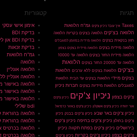
תגיות
קטגוריות
אימון אישי עסקי
Taxes
גמ"ח הלוואות
איך עובד ניכיון צ'קים
הלוואה בצ'קים
בדיקת BDI
הלוואה בצקים בקריות
הלוואה
בדיקת BDI און ליין
חוץ בנקאית בצקים
הלוואה מיידית במזומן למוגבלים
בדיקת זכאות
הלוואה מיידית בצקים
הלוואה מיידית בצקים בצפון
גמ"ח הלוואות
הלוואה מיידית החזר בצקים
הלוואה עד 10000
הלוואות
הלוואה
הלוואה עד 20000 החזר בצקים
הלוואה אונליין
בצ'קים
הלוואות
הלוואות בצקים ללא ערבים
הלוואה אונליין ללא 
בצקים מיידי
הלוואות בצקים עד הבית
הלוואות
הלוואה באישור מי
חברות ניכיון
למוגבלים
הלוואות מיידיות בצקים
הלוואה באישור מי
ניכיון צ'קים
צ'קים בצפון
ניכיון צ'קים
הלוואה באישור מי
bdi שלילי
אור יהודה
ניכיון צ'קים אשקלון
ניכיון צ'קים באזור כרמיאל
הלוואה בהוראת 
ניכיון צ'קים באר שבע
ניכיון צ'קים בבנק
ניכיון
הלוואה בהוראת ק
ניכיון צ'קים בחיפה
ניכיון צ'קים
צ'קים בחולון
הלוואה בכרטיס א
בירושלים
ניכיון צ'קים בפתח תקווה
ניכיון
הלוואה בכרטיס ד
צ'קים בצפון
ניכיון צ'קים בקריות
ניכיון צ'קים