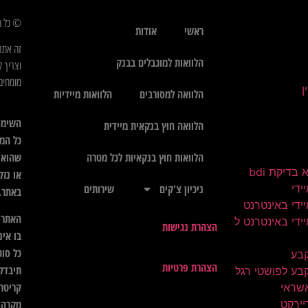
© כל הז
ראשי
אודות
זה אתר
הלוואות למוגבלים בבנק
וצריך ל
מומחים 
הלוואה למסורבים
הלוואות מיידיות
השימו
הלוואה חוץ בנקאית מיידית
כל המי
שהוא",
הלוואות חוץ בנקאיות לכל מטרה
בדיקת bdi
או נזק
ידי
ניכיון צ'קים
שירותים
באתר.
ידי באינטרנט
האתר א
ידי באינטרנט ל
הצהרת נגישות
בו אינ
כל סוג
קבע
הצהרת פרטיות
תיבדק 
בע לפושטי רגל
קריטרי
שראי
יירקט
מקרה ל