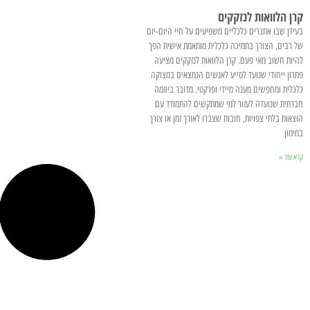
קרן הלוואות לנזקקים
בעידן שבו אתגרים כלכליים משפיעים על חיי היום-יום
של רבים, הצורך בתמיכה כלכלית מותאמת אישית הפך
להיות חשוב מאי פעם. קרן הלוואות לנזקקים מציעה
פתרון ייחודי שנועד לסייע לאנשים הנמצאים במצוקה
כלכלית ומחפשים מענה מיידי ופרקטי. מדובר ביוזמה
חברתית שנועדה לעזור למי שמתקשים להתמודד עם
הוצאות בלתי צפויות, חובות שצברו לאורך זמן או צורך
במימון
קרא עוד »