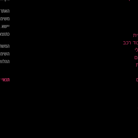
האתר א
משימו
יישא ב
כתוצא
ית
וד רכב
המשתמ
השימו
ם
ההלווא
תנאי 