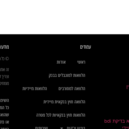
עמודים
מודעו
© כל הז
ראשי
אודות
זה אתר
הלוואות למוגבלים בבנק
וצריך ל
מומחים 
הלוואה למסורבים
הלוואות מיידיות
השימו
הלוואה חוץ בנקאית מיידית
כל המי
שהוא",
הלוואות חוץ בנקאיות לכל מטרה
בדיקת bdi
או נזק
ידי
ניכיון צ'קים
שירותים