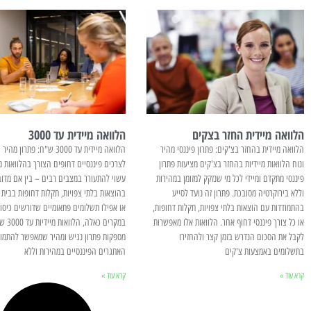
הלוואה מיידית החזר בצקים
הלוואה מיידית עד 3000
הלוואה מיידית בהחזר בצ'קים: פתרון פיננסי מהיר
הלוואה מיידית עד 3000 ש"ח: פתרון מה
ונוח הלוואות מיידיות בהחזר בצ'קים מציעות פתרון
לצרכים פיננסיים דחופים הצורך בהלוואות מי
פיננסי מתקדם ומיידי לכל מי שנזקק למזומן במהירות
עשוי להתעורר במצבים רבים – בין אם מדוב
וללא בירוקרטיה מסובכת. פתרון זה נועד לסייע
בהוצאות בלתי צפויות, תקלות דחופות בבית 
בהתמודדות עם הוצאות בלתי צפויות, תקלות דחופות,
או אפילו תשלומים פתאומיים שדורשים כיסוי 
או כל צורך פיננסי דחוף אחר. הלוואות אלו מאפשרות
במקרים כאלה, הלווא
לקבל את הסכום הנדרש בזמן קצר ולהחזירו
מספקות פתרון נגיש ומהיר שמאפשר להתמו
בתשלומים באמצעות צ'קים
האתגרים הפיננסיים במהירות וללא
קרא עוד »
קרא עוד »