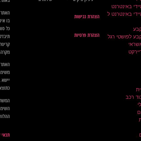
באתר.
ידי באינטרנט
האתר א
ידי באינטרנט ל
הצהרת נגישות
בו אינ
כל סוג
קבע
הצהרת פרטיות
תיבדק 
בע לפושטי רגל
קריטרי
שראי
יירקט
מקרה ל
האתר א
משימו
יישא ב
כתוצא
ית
וד רכב
המשתמ
השימו
ם
ההלווא
תנאי 