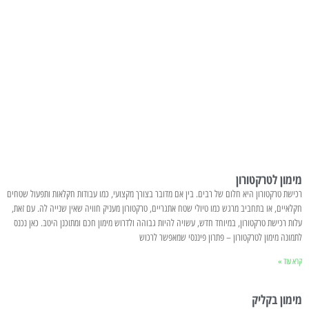
מימון לטרקטורון
רכישת טרקטורון היא חלום של רבים. בין אם מדובר בצורך מקצועי, כמו עבודות חקלאות ותפעול שטחים
חקלאיים, או בתחביב מרגש כמו טיולי שטח אתגריים, טרקטורון מעניק חוויה שאין שנייה לה. עם זאת,
עלות רכישת טרקטורון, במיוחד חדש, עשויה להיות גבוהה ולדרוש מימון חכם ומתוכנן היטב. כאן נכנס
לתמונה מימון לטרקטורון – פתרון פיננסי שמאפשר לרכוש
קרא עוד »
מימון בקליק