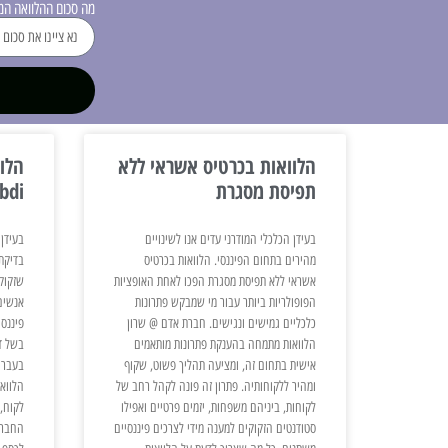
מה סכום ההלוואה ה
הלוואות בכרטיס אשראי ללא
הלוו
תפיסת מסגרת
bdi
בעידן הכלכלי המודרני עדים אנו לשינויים
בעידן 
מהירים בתחום הפיננסי. הלוואות בכרטיס
אשראי ללא תפיסת מסגרת הפכו לאחת האופציות
שזקוקי
הפופולריות ביותר עבור מי שמבקש פתרונות
אנשים
כלכליים גמישים ונגישים. חברת אדם @ שרון
פיננס
הלוואות מתמחה בהענקת פתרונות מותאמים
בשל די
אישית בתחום זה, ומציעה תהליך פשוט, שקוף
בעברם
ומהיר ללקוחותיה. פתרון זה פונה לקהל רחב של
הלווא
לקוחות, ביניהם משפחות, יזמים פרטיים ואפילו
לקוח, 
סטודנטים הזקוקים למענה מידי לצרכים פיננסיים
החברה