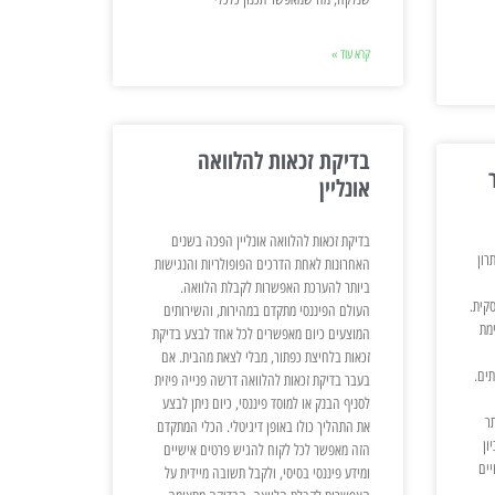
קרא עוד »
בדיקת זכאות להלוואה
אונליין
בדיקת זכאות להלוואה אונליין הפכה בשנים
רון
האחרונות לאחת הדרכים הפופולריות והנגישות
ביותר להערכת האפשרות לקבלת הלוואה.
קית.
העולם הפיננסי מתקדם במהירות, והשירותים
מת
המוצעים כיום מאפשרים לכל אחד לבצע בדיקת
זכאות בלחיצת כפתור, מבלי לצאת מהבית. אם
ים.
בעבר בדיקת זכאות להלוואה דרשה פנייה פיזית
לסניף הבנק או למוסד פיננסי, כיום ניתן לבצע
ר
את התהליך כולו באופן דיגיטלי. הכלי המתקדם
ון
הזה מאפשר לכל לקוח להגיש פרטים אישיים
ים
ומידע פיננסי בסיסי, ולקבל תשובה מיידית על