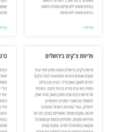
משתנים. כל מה שצריך לדעת על הלוואות
לכסף 
בכרטיס אשראי ללא תפיסת מסגרת הלוואה
שמתאי
בכרטיס אשראי ללא תפיסת
פתרונ
קרא עוד »
קרא עוד
פריטת צ'קים בירושלים
כרט
פריטת צ'קים בירושלים מהווה פתרון חיוני עבור
כרטיס
עסקים ואנשים פרטיים המחפשים להמיר צ'קים
לאחד 
דחויים למזומן באופן מיידי. בעידן שבו נזילות
והמתק
כספית היא גורם מכריע בניהול פיננסי, השירות
בכלי י
של פריטת צ'קים מציע פתרון פשוט, מהיר ואמין
ישיר 
להתמודד עם אתגרי התזרים היומיומיים.
כרטיס
ירושלים, העיר המרכזית בישראל המשלבת
עליו 
תרבות, עסקים ומסחר, מתאפיינת במגוון רחב של
ההוצא
פעילויות עסקיות, שלעיתים תכופות מבוססות על
בכרטי
עסקאות בתשלומים דחויים. עסקים קטנים
ממינוס
ובינוניים נדרשים לא פעם להתמודד עם פערים
מגמיש