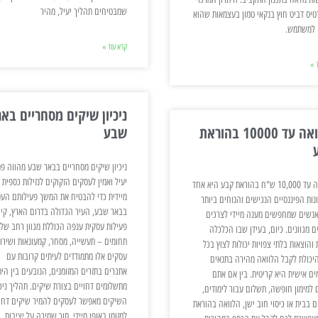
שמבטיחים תהליך יעיל, מהיר
טיס דביט חוץ בנקאי טמון בעצמאות שהוא
 למשתמש.
קרא עוד »
 »
ניכיון שיקים מסחריים באר
הלוואה עד 10000 בהוראת
שבע
ניכיון שיקים מסחריים בבאר שבע מהווה פת
יעיל ואמין לעסקים הזקוקים לנזילות כספית
הלוואה עד 10,000 ש"ח בהוראת קבע היא אחד
מיידית כדי להבטיח את המשך פעילותם העס
נות הפיננסיים הנגישים והנוחים ביותר
בבאר שבע, העיר הגדולה בדרום הארץ, קיי
אנשים שמחפשים מענה מיידי לצרכים
פעילות עסקית ענפה הכוללת מגוון רחב של
ם מגוונים. כיום, בעידן שבו הכלכלה
תחומים – תעשייה, מסחר, קמעונאות ושירות
 והוצאות בלתי צפויות יכולות לצוץ בכל
עסקים אלו מתמודדים לעיתים קרובות עם
היכולת לקבל הלוואה מהירה בתנאים
אתגרים בתזרים המזומנים, הנובעים בין הית
ים אישית היא קריטית. בין אם אתם
מתשלומים דחויים בצורת שיקים. תהליך ניכי
 למימון חופשה, תשלום עבור לימודים,
השיקים מאפשר לעסקים להמיר שיקים דחוי
ם בבית או כיסוי חוב ישן, הלוואה בהוראת
למזומן באופן מיידי, תוך שמירה על יציבות