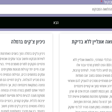
מבוקש?
הבא
אה אונליין ללא בדיקת
ניכיון צ'קים ברמלה
ניכיון צ'קים ברמלה הפך בשנים האחרונות
לשירות מבוקש וחשוב עבור עסקים ואנשים
הכלכלי המודרני, הלוואות אונליין ללא
פרטיים הזקוקים לתזרים מזומנים מיידי. בעי
בדיקת BDI הפכו לפתרון מרכזי עבור אלו
שבה חיים יחד קהילות מגוונות ומתקיימים
ם לסיוע כלכלי מהיר. לעיתים קרובות,
עסקים בתחומים רבים, הנזילות הכספית הי
 מוצאים עצמם במצב שבו מוסדות
גורם מכריע להצלחה. צ'קים דחויים הם תו
יים מסורתיים מסרבים להעניק להם אשראי
נפוצה בעסקאות פיננסיות רבות, אך היכולת
רוג אשראי נמוך או קשיים פיננסיים
להמיר אותם למזומן בצורה מהירה ובטוחה
. כאן נכנסת לתמונה חברת אדם @ שרון
מספקת מענה לבעיות נזילות ומסייעת לשמור
ות, שמספקת פתרונות מותאמים אישית לכל
יציבות כלכלית. עסקים קטנים, בינוניים וגדו
תוך דגש על נוחות, מהירות ושקיפות.
ברמלה מוצאים בניכיון צ'קים פתרון חשוב
 מתמחה במתן מענה מהיר לכל מי שזקוק
במיוחד. בין אם מדובר בתשלומים לספקים,