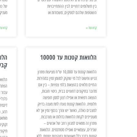
בין תשלומים דחויים לבין ההתחייבויות
של כר
השוטפות שלהם לספקים, משכורות או
מעניק
קרא עוד »
קרא עוד
הלוואות קטנות עד 10000
קבע
הלוואות קטנות עד 10,000 ש"ח מציעות פתרון
נגיש ופשוט לכל מי שזקוק למזומן זמין במהירות.
החיים מלאים בהוצאות בלתי צפויות – בין אם
הפתרו
מדובר בתיקונים דחופים בבית, כיסוי חובות,
עבור 
הוצאה רפואית או אפילו רצון לממן חופשה
כלכליי
חלומית. הלוואות קטנות נועדו לתת מענה בדיוק
דינמית
למצבים כאלה, כאשר יש צורך בכסף זמין אך לא
רגע, 
מעוניינים לקחת הלוואות גדולות או מורכבות.
מותאמ
פתרון זה מתאים למגוון רחב של אנשים –
זקוקים
שכירים, עצמאיים ואפילו סטודנטים. הלוואות
תיקוני
קטנות בדרך כלל מאושרות במהירות יחסית, ללא