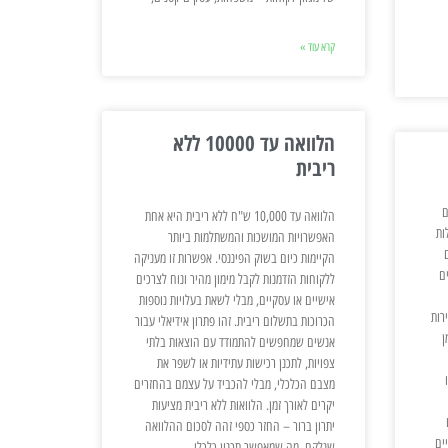
קרא עוד »
הלוואה עד 10000 ללא
ריבית
ם
הלוואה עד 10,000 ש"ח ללא ריבית היא אחת
ות
האפשרויות המושכות והמשתלמות ביותר
הקיימות כיום בשוק הפיננסי. אפשרות זו מעניקה
ם
ללקוחות הזדמנות לקבל מימון מהיר ונוח לצרכים
אישיים או עסקיים, מבלי לשאת בעלויות נוספות
רות
הכרוכות בתשלום ריבית. זהו פתרון אידיאלי עבור
ן
אנשים שמחפשים להתמודד עם הוצאות בלתי
צפויות, לתכנן רכישות עתידיות או לשפר את
מצבם הכלכלי, מבלי להכביד על עצמם בהחזרים
יקרים לאורך זמן. הלוואות ללא ריבית מציעות
יתרון ברור – החזר כספי זהה לסכום ההלוואה
ים
שנלקח, מה שמאפשר תכנון כלכלי