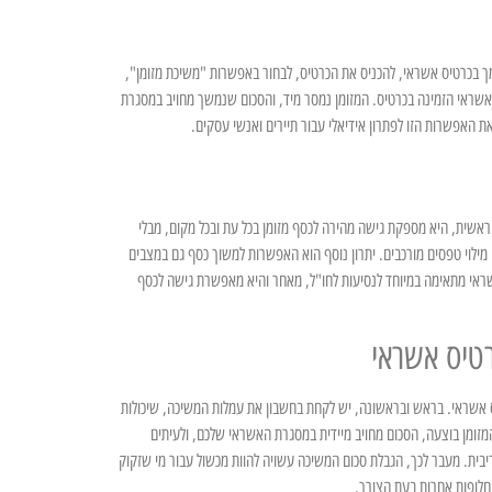
ך בכרטיס אשראי, להכניס את הכרטיס, לבחור באפשרות "משיכת מזומן",
האשראי הזמינה בכרטיס. המזומן נמסר מיד, והסכום שנמשך מחויב במסגרת
 האפשרות הזו לפתרון אידיאלי עבור תיירים ואנשי עסקים.
ראשית, היא מספקת גישה מהירה לכסף מזומן בכל עת ובכל מקום, מבלי
 מילוי טפסים מורכבים. יתרון נוסף הוא האפשרות למשוך כסף גם במצבים
שראי מתאימה במיוחד לנסיעות לחו"ל, מאחר והיא מאפשרת גישה לכסף
רטיס אשראי
יס אשראי. בראש ובראשונה, יש לקחת בחשבון את עמלות המשיכה, שיכולות
המזומן בוצעה, הסכום מחויב מיידית במסגרת האשראי שלכם, ולעיתים
ריבית. מעבר לכך, הגבלת סכום המשיכה עשויה להוות מכשול עבור מי שזקוק
 חלופות אחרות בעת הצורך.