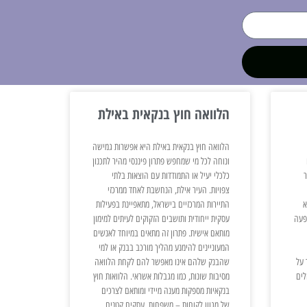
הלוואה חוץ בנקאית באילת
הלוואה חוץ בנקאית באילת היא אפשרות גמישה
ונוחה לכל מי שמחפש פתרון פיננסי מהיר לתכנון
ר
כלכלי יעיל או התמודדות עם הוצאות בלתי
צפויות. העיר אילת, הנחשבת לאחד ממרכזי
א
התיירות המרכזיים בישראל, מתאפיינת בפעילות
פעה
עסקית ייחודית ותושבים הזקוקים לעיתים למימון
מותאם אישית. פתרון זה מתאים במיוחד לאנשים
המעוניינים להימנע מהליך מורכב בבנק או למי
 על
שהבנק שלהם אינו מאפשר להם לקחת הלוואה
לים
מסיבות שונות, כמו מגבלות אשראי. הלוואות חוץ
בנקאיות מספקות מענה מיידי ומותאם לצרכים
של מגוון לקוחות – משפחות, עסקים קטנים,