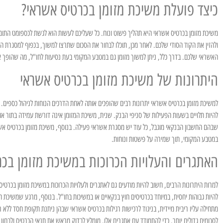
כיצד פועלת משיכת מזומן בכרטיס אשראי?
משיכת מזומן בכרטיס אשראי היא תהליך פשוט ונוח. כל שעליכם לעשות הוא לגשת לכספומט התומ
ולהזין את הקוד הסודי שלכם. לאחר מכן, תוכלו לבחור את הסכום שתרצו למשוך, בכפוף למסגרת 
האשראי שלכם. בדרך כלל, ניתן למשוך מזומן גם במטבע המקומי בעת נסיעות לחו"ל, מה שהופך את
היתרונות של משיכת מזומן בכרטיס אשראי
למשיכת מזומן בכרטיס אשראי יתרונות רבים שהופכים אותה לאחת הדרכים הנוחות לניהול כספים. 
להיות תלויים בשעות הפעילות של סניפי הבנק. שנית, משיכת המזומן אינה דורשת עמידה בתור או
שבהם החשבון הבנקאי מוגבל, כל עוד יש מסגרת אשראי פעילה. בנוסף, משיכת מזומן בכרטיס א
במטבע המקומי, תוך שמירה על פשטות ונוחות.
האתגרים והעלויות הכרוכות במשיכת מזומן בכ
למרות היתרונות הרבים, חשוב להיות מודעים גם לאתגרים ולעלויות הכרוכות במשיכת מזומן בכרט
להיות גבוהות יחסית, במיוחד בכרטיסים חוץ בנקאיים או במשיכות בחו"ל. בנוסף, מרגע שמשיכת 
מתחילה עליו ריבית מיידית, בניגוד לרכישות רגילות בכרטיס אשראי שבהן ניתנת תקופת חסד ללא 
לסכומים גדולים יותר. כדי להתמודד עם אתגרים אלו, מומלץ לבדוק מראש את תנאי הכרטיס ולבחון