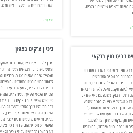
באופן דחוף, עם תהליך פשוט ויעיל
משכורות לעובדים או השקעה בציוד חדש,
ם במיוחד למצבים פיננסיים מורכבים.
ות
קרא עוד »
 »
ניכיון צ'קים בצפון
יס דביט חוץ בנקאי
ניכיון צ'קים בצפון מציע פתרון חיוני לעסקי
ולאנשים פרטיים המבקשים לשפר את הנזיל
 דביט חוץ בנקאי הפך בשנים האחרונות
הכספית שלהם. עסקים קטנים, בינוניים וגם
הפתרונות הפיננסיים המבוקשים
לקוחות פרטיים רבים מתמודדים עם תשלומי
דמים ביותר בישראל. עבור רבים, מדובר
דחויים בצורת צ'קים, שמעמיסים על ניהול
עיל לניהול תקציב אישי, ללא הצורך בקשר
התזרים הכספי השוטף. ניכיון צ'קים הוא שי
עם חשבון הבנק. בשונה מכרטיסי אשראי,
פיננסי שמאפשר להמיר צ'קים דחויים למזומ
 דביט מאפשר שימוש רק בסכום שהוטען
במהירות, ללא צורך להמתין למועד הפירעון.
מראש, ובכך מספק שליטה מוחלטת על
הפתרון הזה נגיש במיוחד בצפון הארץ, שבו
ות. אנשים רבים מעדיפים את השימוש
עסקים ופרטיים מחפשים דרכים לשפר את
סים חוץ בנקאיים מתוך רצון להימנע
הניהול הפיננסי שלהם. שירותי ניכיון צ'קים
ים או מהתחייבויות מיותרות, והם נהנים
באזור הצפון מתבצעים על ידי גופים מקצועי
ות מלאה בתכנון התקציב. היתרון המרכזי