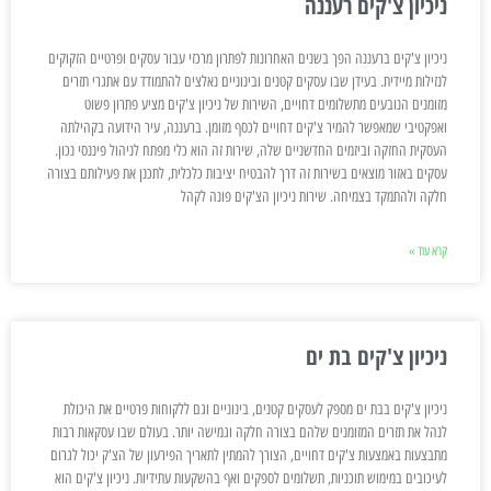
ניכיון צ'קים רעננה
ניכיון צ'קים ברעננה הפך בשנים האחרונות לפתרון מרכזי עבור עסקים ופרטיים הזקוקים
לנזילות מיידית. בעידן שבו עסקים קטנים ובינוניים נאלצים להתמודד עם אתגרי תזרים
מזומנים הנובעים מתשלומים דחויים, השירות של ניכיון צ'קים מציע פתרון פשוט
ואפקטיבי שמאפשר להמיר צ'קים דחויים לכסף מזומן. ברעננה, עיר הידועה בקהילתה
העסקית החזקה וביזמים החדשניים שלה, שירות זה הוא כלי מפתח לניהול פיננסי נכון.
עסקים באזור מוצאים בשירות זה דרך להבטיח יציבות כלכלית, לתכנן את פעילותם בצורה
חלקה ולהתמקד בצמיחה. שירות ניכיון הצ'קים פונה לקהל
קרא עוד »
ניכיון צ'קים בת ים
ניכיון צ'קים בבת ים מספק לעסקים קטנים, בינוניים וגם ללקוחות פרטיים את היכולת
לנהל את תזרים המזומנים שלהם בצורה חלקה וגמישה יותר. בעולם שבו עסקאות רבות
מתבצעות באמצעות צ'קים דחויים, הצורך להמתין לתאריך הפירעון של הצ'ק יכול לגרום
לעיכובים במימוש תוכניות, תשלומים לספקים ואף בהשקעות עתידיות. ניכיון צ'קים הוא