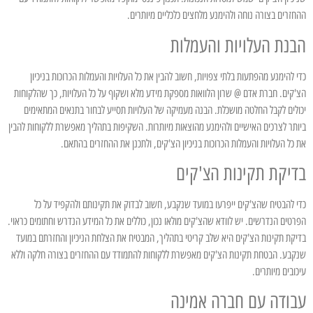
ההחזרים בצורה נוחה ולהימנע מלחצים כלכליים מיותרים.
הבנת העלויות והעמלות
כדי להימנע מהפתעות בלתי צפויות, חשוב להבין את כל העלויות והעמלות הכרוכות בניכיון
הצ'קים. חברת אדם @ שרון הלוואות מספקת מידע מלא ושקוף על כל העלויות, כך שהלקוחות
יכולים לקבל החלטה מושכלת. הבנה מעמיקה של העלויות תסייע לבחור בתנאים המתאימים
ביותר לצרכים האישיים ולהימנע מהוצאות מיותרות. השקיפות בתהליך מאפשרת ללקוחות להבין
את כל העלויות והעמלות הכרוכות בניכיון הצ'קים, ולתכנן את ההחזרים בהתאם.
בדיקת תקינות הצ'קים
כדי להבטיח שהצ'קים ייפרעו במועד שנקבע, חשוב לבדוק את תקינותם ולהקפיד על כל
הפרטים הנדרשים. יש לוודא שהצ'קים מולאו נכון, כוללים את כל המידע הנדרש וחתומים כראוי.
בדיקת תקינות הצ'קים היא שלב קריטי בתהליך, המבטיח את הצלחת הניכיון והחזרתם במועד
שנקבע. הבטחת תקינות הצ'קים מאפשרת ללקוחות להתמודד עם ההחזרים בצורה חלקה וללא
עיכובים מיותרים.
עבודה עם חברה אמינה