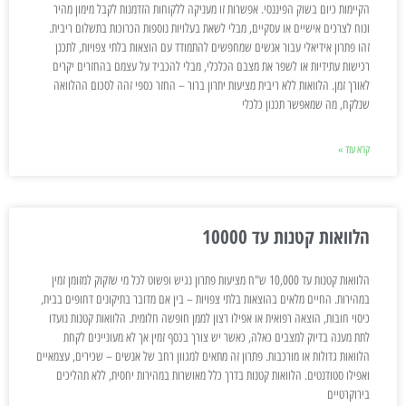
הקיימות כיום בשוק הפיננסי. אפשרות זו מעניקה ללקוחות הזדמנות לקבל מימון מהיר
ונוח לצרכים אישיים או עסקיים, מבלי לשאת בעלויות נוספות הכרוכות בתשלום ריבית.
זהו פתרון אידיאלי עבור אנשים שמחפשים להתמודד עם הוצאות בלתי צפויות, לתכנן
רכישות עתידיות או לשפר את מצבם הכלכלי, מבלי להכביד על עצמם בהחזרים יקרים
לאורך זמן. הלוואות ללא ריבית מציעות יתרון ברור – החזר כספי זהה לסכום ההלוואה
שנלקח, מה שמאפשר תכנון כלכלי
קרא עוד »
הלוואות קטנות עד 10000
הלוואות קטנות עד 10,000 ש"ח מציעות פתרון נגיש ופשוט לכל מי שזקוק למזומן זמין
במהירות. החיים מלאים בהוצאות בלתי צפויות – בין אם מדובר בתיקונים דחופים בבית,
כיסוי חובות, הוצאה רפואית או אפילו רצון לממן חופשה חלומית. הלוואות קטנות נועדו
לתת מענה בדיוק למצבים כאלה, כאשר יש צורך בכסף זמין אך לא מעוניינים לקחת
הלוואות גדולות או מורכבות. פתרון זה מתאים למגוון רחב של אנשים – שכירים, עצמאיים
ואפילו סטודנטים. הלוואות קטנות בדרך כלל מאושרות במהירות יחסית, ללא תהליכים
בירוקרטיים