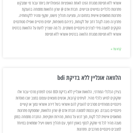
אשראי ללא תפיסת מסגרת הפכו לאחת האופציות הפופולריות ביותר עבור מי שמבקש
פתרונות כלכליים גמישים ונגישים. חברת אדם @ שרון הלוואות מתמחה בהענקת
פתרונות מותאמים אישית בתחום זה, ומציעה תהליך פשוט, שקוף ומהיר ללקוחותיה.
פתרון זה פונה לקהל רחב של לקוחות, ביניהם משפחות, יזמים פרטיים ואפילו סטודנטים
הזקוקים למענה מידי לצרכים פיננסיים משתנים. כל מה שצריך לדעת על הלוואות בכרטיס
אשראי ללא תפיסת מסגרת הלוואה בכרטיס אשראי ללא תפיסת
קרא עוד »
הלוואה אונליין ללא בדיקת bdi
בעידן הכלכלי המודרני, הלוואות אונליין ללא בדיקת BDI הפכו לפתרון מרכזי עבור אלו
שזקוקים לסיוע כלכלי מהיר. לעיתים קרובות, אנשים מוצאים עצמם במצב שבו מוסדות
פיננסיים מסורתיים מסרבים להעניק להם אשראי בשל דירוג אשראי נמוך או קשיים
פיננסיים בעברם. כאן נכנסת לתמונה חברת אדם @ שרון הלוואות, שמספקת פתרונות
מותאמים אישית לכל לקוח, תוך דגש על נוחות, מהירות ושקיפות. החברה מתמחה במתן
מענה מהיר לכל מי שזקוק לכסף באופן דחוף, עם תהליך פשוט ויעיל שמתאים במיוחד
למצבים פיננסיים מורכבים. פתרונות