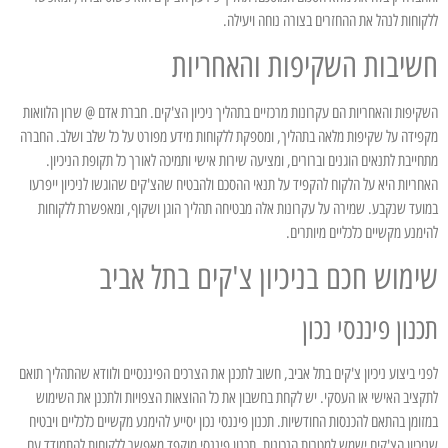
ללקוחות לנהל את ההחזרים בצורה נוחה ויעילה.
חשיבות השקיפות והאחריות
השקיפות והאחריות הם עקרונות מרכזיים בתהליך ניכיון הצ'קים. חברת אדם @ שרון הלוואות
מקפידה על שקיפות מלאה בתהליך, ומספקת ללקוחות מידע מפורט על כל שלב ושלב. החברה
מתחייבת לתנאים הוגנים וברורים, ומציעה שירות אישי ותמיכה לאורך כל תקופת הניכיון.
האחריות היא על הלקוח להקפיד על תנאי ההסכם ולהבטיח שהצ'קים שהוגשו לניכיון ייפרעו
במועד שנקבע. שמירה על עקרונות אלה מבטיחה תהליך הוגן ושקוף, ומאפשרת ללקוחות
להימנע מקשיים כלכליים מיותרים.
שימוש חכם בניכיון צ'קים בתל אביב
תכנון פיננסי נכון
לפני ביצוע ניכיון צ'קים בתל אביב, חשוב לתכנן את הצרכים הפיננסיים ולוודא שהתהליך תואם
לתקציב האישי או העסקי. יש לקחת בחשבון את כל ההוצאות הצפויות ולתכנן את השימוש
במזומן בהתאם להכנסות החודשיות. תכנון פיננסי נכון יסייע להימנע מקשיים כלכליים ויבטיח
שניכיון הצ'קים ישמש למטרות הנכונות. תכנון פיננסי מוקפד מאפשר ללקוחות להתמודד עם