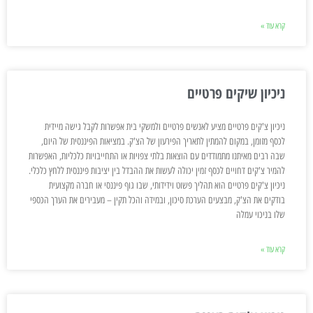
קרא עוד »
ניכיון שיקים פרטיים
ניכיון צ'קים פרטיים מציע לאנשים פרטיים ולמשקי בית אפשרות לקבל גישה מיידית
לכסף מזומן, במקום להמתין לתאריך הפירעון של הצ'ק. במציאות הפיננסית של היום,
שבה רבים מאיתנו מתמודדים עם הוצאות בלתי צפויות או התחייבויות כלכליות, האפשרות
להמיר צ'קים דחויים לכסף זמין יכולה לעשות את ההבדל בין יציבות פיננסית ללחץ כלכלי.
ניכיון צ'קים פרטיים הוא תהליך פשוט וידידותי, שבו גוף פיננסי או חברה מקצועית
בודקים את הצ'ק, מבצעים הערכת סיכון, ובמידה והכל תקין – מעבירים את הערך הכספי
שלו בניכוי עמלה
קרא עוד »