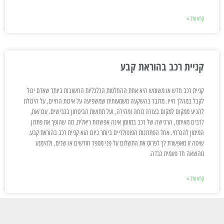
קרא עוד »
קניית רכב בהוראת קבע
קניית רכב חדש או משומש היא אחת ההחלטות הכלכליות החשובות ביותר שאדם יכול
לקבל במהלך חייו. מדובר בהשקעה משמעותית שמשפיעה על איכות החיים, על היכולת
להגיע ממקום למקום בצורה נוחה ומהירה, ועל תחושת הביטחון בכבישים. עם זאת,
לרבים מאיתנו, הרכישה של רכב במזומן אינה אפשרות ריאלית, מה שהופך את פתרון
המימון להכרחי. אחד הפתרונות הפופולריים ביותר כיום הוא קניית רכב בהוראת קבע.
שיטה זו מאפשרת לך לפרוס את התשלום על פני מספר חודשים או שנים, ולהימנע
מהוצאה חד פעמית כבדה.
קרא עוד »