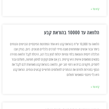
קרא עוד »
הלוואה עד 10000 בהוראת קבע
הלוואה עד 10,000 ש"ח בהוראת קבע היא אחד הפתרונות הפיננסיים הנגישים והנוחים
ביותר עבור אנשים שמחפשים מענה מיידי לצרכים כלכליים מגוונים. כיום, בעידן שבו
הכלכלה דינמית והוצאות בלתי צפויות יכולות לצוץ בכל רגע, היכולת לקבל הלוואה מהירה
בתנאים מותאמים אישית היא קריטית. בין אם אתם זקוקים למימון חופשה, תשלום עבור
לימודים, תיקונים בבית או כיסוי חוב ישן, הלוואה בהוראת קבע מאפשרת לכם לקבל את
הכסף במהירות ולפרוס את ההחזרים לתשלומים חודשיים קבועים ונוחים. הוראת קבע
היא כלי פיננסי המאפשר תשלום
קרא עוד »