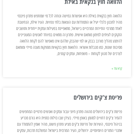
הלוואה חוץ בנקאית באילת
הלוואה חוץ בנקאית באילת היא אפשרות גמישה ונוחה לכל מי שמחפש פתרון פיננסי
מהיר לתכנון כלכלי יעיל או התמודדות עם הוצאות בלתי צפויות. העיר אילת, הנחשבת
לאחד ממרכזי התיירות המרכזיים בישראל, מתאפיינת בפעילות עסקית ייחודית ותושבים
הזקוקים לעיתים למימון מותאם אישית. פתרון זה מתאים במיוחד לאנשים המעוניינים
להימנע מהליך מורכב בבנק או למי שהבנק שלהם אינו מאפשר להם לקחת הלוואה
מסיבות שונות, כמו מגבלות אשראי. הלוואות חוץ בנקאיות מספקות מענה מיידי ומותאם
לצרכים של מגוון לקוחות – משפחות, עסקים קטנים,
קרא עוד »
פריטת צ'קים בירושלים
פריטת צ'קים בירושלים מהווה פתרון חיוני עבור עסקים ואנשים פרטיים המחפשים
להמיר צ'קים דחויים למזומן באופן מיידי. בעידן שבו נזילות כספית היא גורם מכריע
בניהול פיננסי, השירות של פריטת צ'קים מציע פתרון פשוט, מהיר ואמין להתמודד עם
אתגרי התזרים היומיומיים. ירושלים, העיר המרכזית בישראל המשלבת תרבות, עסקים