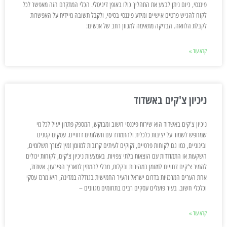
פיננסי, כיום ניתן לבצע את התהליך כולו באופן דיגיטלי. הכלי המתקדם הזה מאפשר לכל
לקוח להגיש פרטים אישיים ומידע פיננסי בסיסי, ולקבל תשובה מיידית על האפשרות
לקבלת הלוואה. הבדיקה מתאימה למגוון רחב של אנשים:
קרא עוד »
ניכיון צ'קים באשדוד
ניכיון צ'קים באשדוד הוא שירות פיננסי חשוב ומבוקש, המספק פתרון יעיל לכל מי
שמחפש לשמור על יציבות כלכלית ולהתמודד עם תשלומים דחויים. עסקים קטנים
ובינוניים, כמו גם לקוחות פרטיים, זקוקים לעיתים קרובות למזומן זמין לצורך תשלומים,
השקעות או התמודדות עם הוצאות בלתי צפויות. באמצעות ניכיון צ'קים, לקוחות יכולים
להמיר צ'קים דחויים למזומן במהירות ובקלות, מבלי להמתין לתאריך הפירעון. אשדוד,
אחת הערים המרכזיות בדרום ישראל והעיר החמישית בגודלה במדינה, היא מרכז עסקי
וכלכלי חשוב. בעיר פועלים עסקים רבים בתחומים מגוונים –
קרא עוד »