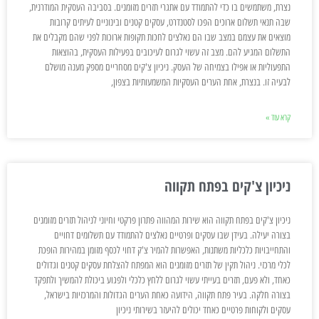
נצרת, משתמשים בו כדי להתמודד עם אתגרי תזרים מזומנים. בסביבה העסקית המודרנית,
שבה תנאי תשלום ארוכים הפכו לסטנדרט, עסקים קטנים ובינוניים לעיתים קרובות
מוצאים את עצמם במצב שבו הם נאלצים לחכות תקופות ארוכות לפני שהם מקבלים את
התשלום המגיע להם. מצב זה עשוי לגרום לעיכובים בפעילות העסקית, בהוצאות
התפעוליות או אפילו בצמיחה של העסק. ניכיון צ'קים מסחריים מספק מענה מושלם
לבעיה זו. בנצרת, אחת הערים העסקיות המשמעותיות בצפון,
קרא עוד »
ניכיון צ'קים בפתח תקווה
ניכיון צ'קים בפתח תקווה הוא שירות המהווה פתרון פרקטי וחיוני לניהול תזרים מזומנים
בצורה יעילה. בעידן שבו עסקים ופרטיים נאלצים להתמודד עם תשלומים דחויים
והתחייבויות כלכליות משתנות, האפשרות להמיר צ'ק דחוי לכסף מזומן במהירות הופכת
לכלי מרכזי. ניהול תקין של תזרים מזומנים הוא המפתח להצלחת עסקים קטנים וגדולים
כאחד, ולא פעם, תזרים בעייתי עשוי לגרום ללחץ כלכלי ולפגוע ביכולת להמשיך ולתפקד
בצורה חלקה. בעיר פתח תקווה, הידועה כאחת הערים הגדולות והמרכזיות בישראל,
עסקים ולקוחות פרטיים כאחד יכולים להיעזר בשירותי ניכיון