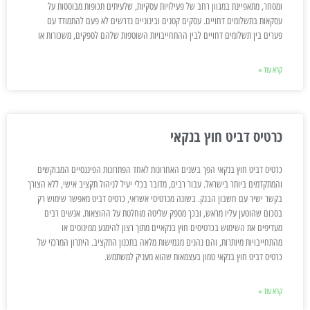
ומסחר, מתאפיינת במגוון רחב של פעילויות עסקיות, שלעיתים תכופות מבוססות על
עסקאות בתשלומים דחויים. עסקים קטנים ובינוניים נדרשים לא פעם להתמודד עם
פערים בין תשלומים דחויים לבין ההתחייבויות השוטפות שלהם לספקים, משכורות או
קרא עוד »
כרטיס דביט חוץ בנקאי
כרטיס דביט חוץ בנקאי הפך בשנים האחרונות לאחד הפתרונות הפיננסיים המבוקשים
והמתקדמים ביותר בישראל. עבור רבים, מדובר בכלי יעיל לניהול תקציב אישי, ללא הצורך
בקשר ישיר עם חשבון הבנק. בשונה מכרטיסי אשראי, כרטיס דביט מאפשר שימוש רק
בסכום שהוטען עליו מראש, ובכך מספק שליטה מוחלטת על ההוצאות. אנשים רבים
מעדיפים את השימוש בכרטיסים חוץ בנקאיים מתוך רצון להימנע ממינוסים או
מהתחייבויות מיותרות, והם נהנים מגמישות מלאה בתכנון התקציב. היתרון המרכזי של
כרטיס דביט חוץ בנקאי טמון בעצמאות שהוא מעניק למשתמש.
קרא עוד »