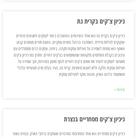
ניכיון צ'קים בקרית גת
ניכיון צ'קים בקרית גת הוא אחד השירותים החשובים ביותר לעסקים ולאנשים פרטיים
שזקוקים לנזילות מיידית. כשמדובר בניהול כספים עסקיים, השגת תזרים מזומנים קבוע
ושוטף הוא מפתח לשמירה על פעילות עסקית תקינה. בימינו, עסקים רבים מתמודדים עם
עיכובים בקבלת תשלומים מלקוחות שמשתמשים בצ'קים דחויים. פתרון כמו ניכיון צ'קים
מאפשר לעסקים להמיר את אותם צ'קים דחויים לכסף מזומן במהירות, תוך שמירה על
פעילות עסקית חלקה וללא דאגות מיותרות. קרית גת, כעיר בעלת מרכז תעשייתי וכלכלי
משמעותי בדרום הארץ, מהווה מוקד לפעילות עסקית
קרא עוד »
ניכיון צ'קים מסחריים בנצרת
ניכיון צ'קים מסחריים הוא אחד הפתרונות המרכזיים שעסקים ברחבי הארץ, ובפרט באזור