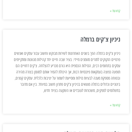
קרא עוד »
ניכיון צ'קים ברמלה
ניכיון צ'קים ברמלה הפך בשנים האחרונות לשירות מבוקש וחשוב עבור עסקים ואנשים
פרטיים הזקוקים לתזרים מזומנים מיידי. בעיר שבה חיים יחד קהילות מגוונות ומתקיימים
עסקים בתחומים רבים, הנזילות הכספית היא גורם מכריע להצלחה. צ'קים דחויים הם
תופעה נפוצה בעסקאות פיננסיות רבות, אך היכולת להמיר אותם למזומן בצורה מהירה
ובטוחה מספקת מענה לבעיות נזילות ומסייעת לשמור על יציבות כלכלית. עסקים קטנים,
בינוניים וגדולים ברמלה מוצאים בניכיון צ'קים פתרון חשוב במיוחד. בין אם מדובר
בתשלומים לספקים, משכורות לעובדים או השקעה בציוד חדש,
קרא עוד »