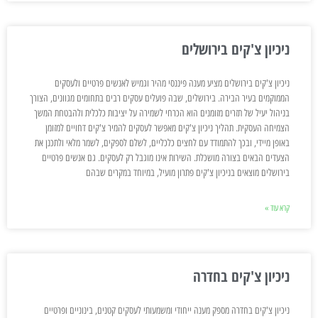
ניכיון צ'קים בירושלים
ניכיון צ'קים בירושלים מציע מענה פיננסי מהיר וגמיש לאנשים פרטיים ולעסקים
הממוקמים בעיר הבירה. בירושלים, שבה פועלים עסקים רבים בתחומים מגוונים, הצורך
בניהול יעיל של תזרים מזומנים הוא הכרחי לשמירה על יציבות כלכלית ולהבטחת המשך
הצמיחה העסקית. תהליך ניכיון צ'קים מאפשר לעסקים להמיר צ'קים דחויים למזומן
באופן מיידי, ובכך להתמודד עם לחצים כלכליים, לשלם לספקים, לשמר מלאי ולתכנן את
הצעדים הבאים בצורה מושכלת. השירות אינו מוגבל רק לעסקים. גם אנשים פרטיים
בירושלים מוצאים בניכיון צ'קים פתרון מועיל, במיוחד במקרים שבהם
קרא עוד »
ניכיון צ'קים בחדרה
ניכיון צ'קים בחדרה מספק מענה ייחודי ומשמעותי לעסקים קטנים, בינוניים ופרטיים