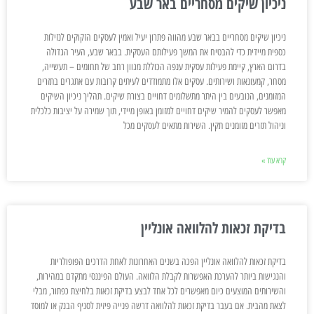
ניכיון שיקים מסחריים באר שבע
ניכיון שיקים מסחריים בבאר שבע מהווה פתרון יעיל ואמין לעסקים הזקוקים לנזילות
כספית מיידית כדי להבטיח את המשך פעילותם העסקית. בבאר שבע, העיר הגדולה
בדרום הארץ, קיימת פעילות עסקית ענפה הכוללת מגוון רחב של תחומים – תעשייה,
מסחר, קמעונאות ושירותים. עסקים אלו מתמודדים לעיתים קרובות עם אתגרים בתזרים
המזומנים, הנובעים בין היתר מתשלומים דחויים בצורת שיקים. תהליך ניכיון השיקים
מאפשר לעסקים להמיר שיקים דחויים למזומן באופן מיידי, תוך שמירה על יציבות כלכלית
וניהול תזרים מזומנים תקין. השירות מתאים לעסקים מכל
קרא עוד »
בדיקת זכאות להלוואה אונליין
בדיקת זכאות להלוואה אונליין הפכה בשנים האחרונות לאחת הדרכים הפופולריות
והנגישות ביותר להערכת האפשרות לקבלת הלוואה. העולם הפיננסי מתקדם במהירות,
והשירותים המוצעים כיום מאפשרים לכל אחד לבצע בדיקת זכאות בלחיצת כפתור, מבלי
לצאת מהבית. אם בעבר בדיקת זכאות להלוואה דרשה פנייה פיזית לסניף הבנק או למוסד