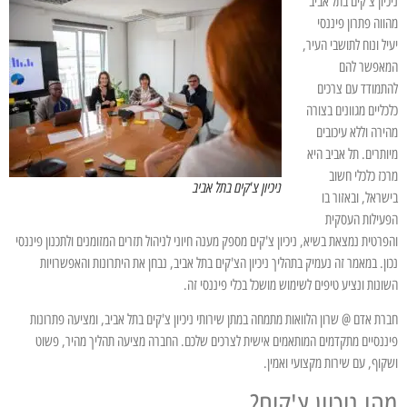
ניכיון צ'קים בתל אביב
מהווה פתרון פיננסי
יעיל ונוח לתושבי העיר,
המאפשר להם
להתמודד עם צרכים
כלכליים מגוונים בצורה
מהירה וללא עיכובים
מיותרים. תל אביב היא
מרכז כלכלי חשוב
ניכיון צ'קים בתל אביב
בישראל, ובאזור בו
הפעילות העסקית
והפרטית נמצאת בשיא, ניכיון צ'קים מספק מענה חיוני לניהול תזרים המזומנים ולתכנון פיננסי
נכון. במאמר זה נעמיק בתהליך ניכיון הצ'קים בתל אביב, נבחן את היתרונות והאפשרויות
השונות ונציע טיפים לשימוש מושכל בכלי פיננסי זה.
חברת אדם @ שרון הלוואות מתמחה במתן שירותי ניכיון צ'קים בתל אביב, ומציעה פתרונות
פיננסיים מתקדמים המותאמים אישית לצרכים שלכם. החברה מציעה תהליך מהיר, פשוט
ושקוף, עם שירות מקצועי ואמין.
מהו ניכיון צ'קים?