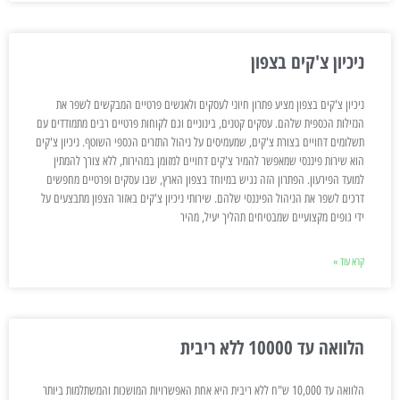
ניכיון צ'קים בצפון
ניכיון צ'קים בצפון מציע פתרון חיוני לעסקים ולאנשים פרטיים המבקשים לשפר את
הנזילות הכספית שלהם. עסקים קטנים, בינוניים וגם לקוחות פרטיים רבים מתמודדים עם
תשלומים דחויים בצורת צ'קים, שמעמיסים על ניהול התזרים הכספי השוטף. ניכיון צ'קים
הוא שירות פיננסי שמאפשר להמיר צ'קים דחויים למזומן במהירות, ללא צורך להמתין
למועד הפירעון. הפתרון הזה נגיש במיוחד בצפון הארץ, שבו עסקים ופרטיים מחפשים
דרכים לשפר את הניהול הפיננסי שלהם. שירותי ניכיון צ'קים באזור הצפון מתבצעים על
ידי גופים מקצועיים שמבטיחים תהליך יעיל, מהיר
קרא עוד »
הלוואה עד 10000 ללא ריבית
הלוואה עד 10,000 ש"ח ללא ריבית היא אחת האפשרויות המושכות והמשתלמות ביותר