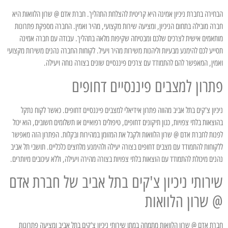
הבחירה בחברת ניכיון אמינה היא קריטית להצלחת התהליך. חברת אדם @ שרון הלוואות היא
חברה מובילה בתחום הניכיון, ומציעה שירות מקצועי, מהיר ואמין. החברה מספקת פתרונות
מותאמים אישית לצרכים שלכם ומבטיחה שקיפות מלאה בתהליך. עבודה עם חברה אמינה
תסייע לכם להימנע מבעיות וליהנות משירות מהיר ויעיל. לקוחות החברה נהנים משירות מקצועי
ואמין, המאפשר להם להתמודד עם צרכים פיננסיים שונים בצורה נוחה ויעילה.
פתרון למצבים פיננסיים דחופים
ניכיון צ'קים בתל אביב מהווה פתרון אידיאלי למצבים פיננסיים דחופים. כאשר לקוח נתקל
בהוצאות בלתי צפויות, כגון תיקונים דחופים, טיפולים רפואיים או תשלומים חשובים, הוא יכול
לפנות לחברת אדם @ שרון הלוואות ולקבל את המזומן במהירות ובקלות. הפתרון הזה מאפשר
ללקוחות להתמודד עם מצבים דחופים בצורה יעילה ולהימנע מלחצים כלכליים. תושבי תל אביב
נהנים מיכולת להתמודד עם הוצאות בלתי צפויות בצורה מהירה ויעילה, וללא עיכובים מיותרים.
שירותי ניכיון צ'קים בתל אביב של חברת אדם
@ שרון הלוואות
חברת אדם @ שרון הלוואות מתמחה במתן שירותי ניכיון צ'קים בתל אביב ומציעה פתרונות