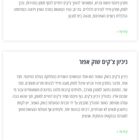
פתרון פיננסי פשוט ונגיש, המאפשר להפוך צ'קים דחויים לכסף מזומן במהירות, ובכך
לספק פתרון מיידי לצרכים כלכליים. בת ים, כעיר הנמצאת במרכז הארץ וידועה בצמיחתה
הכלכלית בשנים האחרונות, מהווה בית למגוון
קרא עוד »
ניכיון צ'קים שוק אפור
ניכיון צ'קים בשוק האפור הוא אחד הנושאים השנויים במחלוקת בעולם הפיננסי. מצד
אחד, מדובר בפתרון מהיר ונגיש שיכול לספק מענה מיידי לבעיות תזרים מזומנים. מצד
שני, התחום נחשב למסוכן ומורכב, ולעיתים קרובות מלווה בסיכונים משמעותיים עבור מי
שנכנס אליו. בתהליך ניכיון צ'קים, גוף פיננסי ממיר צ'קים דחויים למזומן, תוך שהוא גובה
עמלה מסוימת. כאשר התהליך מתבצע על ידי חברות הפועלות בשוק האפור, יש לקחת
בחשבון תנאים לא שגרתיים, ריביות גבוהות יותר, ולעיתים אף פעולות הנעשות מחוץ
למערכת הבנקאית והחוקית. אנשים
קרא עוד »