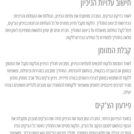
חישוב עלויות הניכיון
לאחר בדיקת הצ'קים, החברה מחשבת את עלויות הניכיון, הכוללות את העמלות והריביות
הנדרשות לביצוע התהליך. הלקוח מקבל מידע מפורט על כל העלויות הכרוכות בניכיון הצ'קים,
ויכול לקבל החלטה מושכלת על ביצוע התהליך. חברת אדם @ שרון הלוואות מתחייבת לשקיפות
מלאה בתהליך ולמסירת כל המידע הנדרש ללקוח.
קבלת המזומן
לאחר הסכמת הלקוח לתנאים ולעלויות הניכיון, מתבצע תהליך הניכיון והלקוח מקבל את המזומן
במזומן או בהעברה בנקאית, בהתאם להעדפתו. התהליך מתבצע במהירות וביעילות, ומאפשר
ללקוח להשתמש במזומן לצרכיו השונים בצורה מיידית. ניכיון צ'קים בתל אביב מספק פתרון
מהיר לצרכים פיננסיים דחופים ומאפשר ללקוחות להתמודד עם מצבים כלכליים משתנים בצורה
יעילה.
פירעון הצ'קים
במועד הפירעון הדחוי, החברה המבצעת את הניכיון פודה את הצ'קים מהבנק ומקבלת את
הכסף בהתאם לסכום הנקוב על הצ'ק. הלקוח מסיים את התהליך כאשר כל הצ'קים נפדו
והחברה קיבלה את מלוא הסכום המוסכם. תהליך פירעון הצ'קים הוא פשוט וברור, ומאפשר