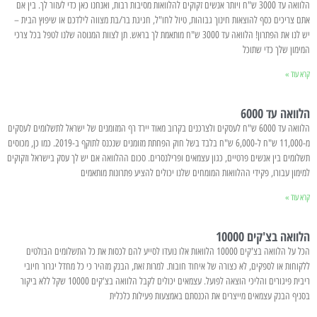
הלוואה עד 3000 ש"ח ויותר אנשים זקוקים להלוואות מסיבות רבות, ואנחנו כאן כדי לעזור לך. בין אם
אתם צריכים כסף להוצאות חינוך גבוהות, טיול לחו"ל, חגיגת בר/בת מצווה לילדכם או שיפוץ הבית –
יש לנו את הפתרון! הלוואה עד 3000 ש"ח מותאמת לך בראש. תן לצוות המנוסה שלנו לטפל בכל צרכי
המימון שלך כדי שתוכל
קרא עוד »
הלוואה עד 6000
הלוואה עד 6000 ש"ח לעסקים ולצרכנים בקרוב מאוד יירד רף המזומנים של ישראל לתשלומים לעסקים
מ-11,000 ש"ח ל-6,000 ש"ח בלבד בשל חוק הפחתת מזומנים שנכנס לתוקף ב-2019. כמו כן, מכוסים
תשלומים בין אנשים פרטיים, כגון עצמאים ופרילנסרים. סכום ההלוואה אם יש לך עסק בישראל וזקוקים
למימון עבורו, פקידי ההלוואות המומחים שלנו יכולים להציע פתרונות מותאמים
קרא עוד »
הלוואה בצ'קים 10000
הכל על הלוואה בצ'קים 10000 הלוואות אלו נועדו לסייע להם לכסות את כל התשלומים הבולטים
ללקוחות או לספקים, לא כצורה של איחוד חובות. למרות זאת, הבנק מזהיר כי כל מחדל יגרור חיובי
ריבית פיגורים והליכי הוצאה לפועל. עצמאים יכולים לקבל הלוואה בצ'קים 10000 שקל ללא ביקור
בסניף הבנק עצמאים מייצרים את הכנסתם באמצעות פעילות כלכלית