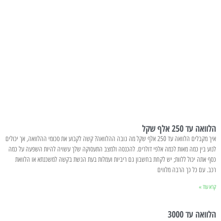
הלוואה עד 250 אלף שקל
איך מקבלים הלוואה עד 250 אלף שקל מה גובה ההלוואה? קשה לקבוע את סכומי ההלוואה, אך יכולים
לנוע בין כמה מאות לכמה אלפי דולרים. להכנסה ולמצב התעסוקה שלך עשויה להיות השפעה על כמה
כסף אתה יכול ללוות; יש לקחת בחשבון גם ריביות ועמלות בעת הגשת בקשה למשכנתא או הלוואת
רכב. עם כל כך הרבה מלווים
קרא עוד »
הלוואה עד 3000