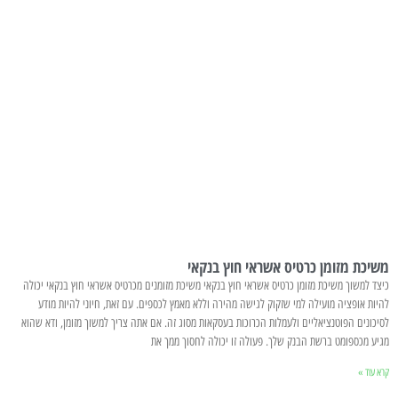
משיכת מזומן כרטיס אשראי חוץ בנקאי
כיצד למשוך משיכת מזומן כרטיס אשראי חוץ בנקאי משיכת מזומנים מכרטיס אשראי חוץ בנקאי יכולה
להיות אופציה מועילה למי שזקוק לגישה מהירה וללא מאמץ לכספים. עם זאת, חיוני להיות מודע
לסיכונים הפוטנציאליים ולעמלות הכרוכות בעסקאות מסוג זה. אם אתה צריך למשוך מזומן, ודא שהוא
מגיע מכספומט ברשת הבנק שלך. פעולה זו יכולה לחסוך ממך את
קרא עוד »