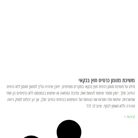
משיכת מזומן כרטיס חוץ בנקאי
מידע על משיכת מזומן כרטיס חוץ בנקאי במקרים מסוימים, ייתכן שיהיה עליך למשוך מזומן ללא כרטיס
החיוב שלך. ישנן מספר שיטות לעשות זאת; כתיבת המחאה או שימוש בכספומט ללא כרטיסים הן שתי
אפשרויות. שיטות אלו חסרות את הנוחות של השימוש בכרטיס החיוב שלך, אך הן יכולות לספק גישה
מהירה וללא מאמץ לכסף. שים לב לכל
קרא עוד »