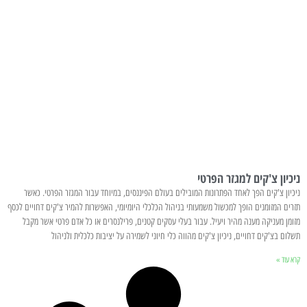
ניכיון צ'קים למגזר הפרטי
ניכיון צ'קים הפך לאחד הפתרונות המובילים בעולם הפיננסים, במיוחד עבור המגזר הפרטי. כאשר
תזרים המזומנים הופך למכשול משמעותי בניהול הכלכלי היומיומי, האפשרות להמיר צ'קים דחויים לכסף
מזומן מעניקה מענה מהיר ויעיל. עבור בעלי עסקים קטנים, פרילנסרים או כל אדם פרטי אשר מקבל
תשלום בצ'קים דחויים, ניכיון צ'קים מהווה כלי חיוני לשמירה על יציבות כלכלית ולניהול
קרא עוד »