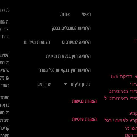
© כל הז
ראשי
אודות
זה אתר
הלוואות למוגבלים בבנק
וצריך ל
מומחים 
הלוואה למסורבים
הלוואות מיידיות
השימו
הלוואה חוץ בנקאית מיידית
כל המי
שהוא",
הלוואות חוץ בנקאיות לכל מטרה
בדיקת bdi
או נזק
ידי
ניכיון צ'קים
שירותים
באתר.
ידי באינטרנט
האתר א
ידי באינטרנט ל
הצהרת נגישות
בו אינ
כל סוג
קבע
הצהרת פרטיות
תיבדק 
בע לפושטי רגל
קריטרי
שראי
יירקט
מקרה ל