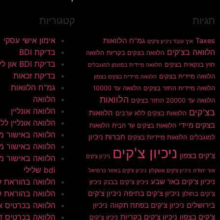
תגיות
קטגוריות
אימון אישי עסקי
Taxes
גמ"ח הלוואות
איך עובד ניכיון צ'קים
הלוואה בצ'קים
בדיקת BDI
הלוואה בצקים בקריות
הלוואה
בדיקת BDI און ליין
חוץ בנקאית בצקים
הלוואה מיידית במזומן למוגבלים
בדיקת זכאות
הלוואה מיידית בצקים
הלוואה מיידית בצקים בצפון
גמ"ח הלוואות
הלוואה מיידית החזר בצקים
הלוואה עד 10000
הלוואות
הלוואה
הלוואה עד 20000 החזר בצקים
הלוואה אונליין
בצ'קים
הלוואות
הלוואות בצקים ללא ערבים
הלוואה אונליין ללא 
בצקים מיידי
הלוואות בצקים עד הבית
הלוואות
הלוואה באישור מי
חברות ניכיון
למוגבלים
הלוואות מיידיות בצקים
הלוואה באישור מי
ניכיון צ'קים
צ'קים בצפון
ניכיון צ'קים
הלוואה באישור מי
bdi שלילי
אור יהודה
ניכיון צ'קים אשקלון
ניכיון צ'קים באזור כרמיאל
הלוואה בהוראת 
ניכיון צ'קים באר שבע
ניכיון צ'קים בבנק
ניכיון
הלוואה בהוראת ק
ניכיון צ'קים בחיפה
ניכיון צ'קים
צ'קים בחולון
הלוואה בכרטיס א
בירושלים
ניכיון צ'קים בפתח תקווה
ניכיון
הלוואה בכרטיס ד
צ'קים בצפון
ניכיון צ'קים בקריות
ניכיון צ'קים