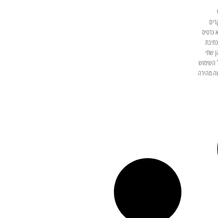
רים
א כרטיס
כתיבת
ן שתי
ל השימוש
שה מהירה