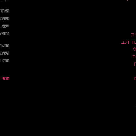
האתר א
משימו
יישא ב
כתוצא
ית
וד רכב
המשתמ
השימו
ם
ההלווא
תנאי 